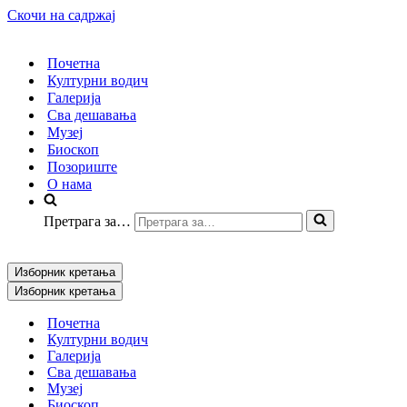
Скочи на садржај
Почетна
Културни водич
Галерија
Сва дешавања
Музеј
Биоскоп
Позориште
О нама
Претрага за…
Изборник кретања
Изборник кретања
Почетна
Културни водич
Галерија
Сва дешавања
Музеј
Биоскоп