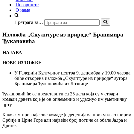
Позориште
О нама
Претрага за…
Изложба „Скулптуре из природе“ Бранимира
Ђукановића
НАЈАВА
НОВЕ ИЗЛОЖБЕ
У Галерији Културног центра 9. децембра у 19.00 часова
биће отворена изложба „Скулптуре из природе“ аутора
Бранимира Ђукановића из Лознице.
Ђукановић ће се представити са 25 дела која су у ствари
комади дрвета које је он оплеменио и удахнуо им уметничку
црту.
Како сам признаје ове комаде је деценијама прикупљао широм
Србије и Црне Горе али највећи број потиче са обале Јадра и
Дрине.