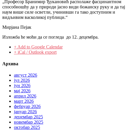
„Професор Бранимир Ђукановић располаже фасцинантном
способношћу да у природи јасно види божанску руку и да тај
наум више силе осветли, учинивши га тако доступним и
видљивим васколикој публици.“
Мирјана Пејак
Изложба ће моћи да се погледа до 12. децембра.
+ Add to Google Calendar
+ iCal / Outlook export
Архива
август 2026
јул 2026
јун 2026
мај 2026
април 2026
март 2026
фебруар 2026
јануар 2026
децембар 2025
новембар 2025
октобар 2025