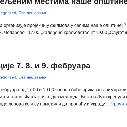
асељеним местима наше општин
egorized
,
Сва дешавања
а организује пројекцију филмова у селима наше општине: 7
.2. Челарево 17.00 „Залеђено краљевство 2“ 19.00 „Слуга“
ије 7. 8. и 9. фебруара
egorized
,
Сва дешавања
9. фебруара од 17.00 и 19.00 часова биће приказан анимир
мљи званој Фантастика, два медведа, Божа и Лука кренули 
анде лопова који су намерили да пронађу и украду…
Прочита