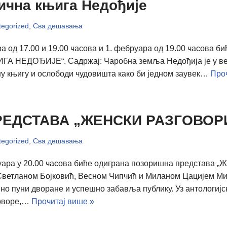
ична књига Недођије
egorized
,
Сва дешавања
ра од 17.00 и 19.00 часова и 1. фебруара од 19.00 часова 
НЕДОЂИЈЕ“. Садржај: Чаробна земља Недођија је у велик
у књигу и ослободи чудовишта како би једном заувек…
Проч
ЕДСТАВА „ЖЕНСКИ РАЗГОВОР
egorized
,
Сва дешавања
уара у 20.00 часова биће одиграна позоришна представа „Ж
Светланом Бојковић, Весном Чипчић и Миланом Цацијем Ми
вно пуни дворане и успешно забавља публику. Уз антологиј
говоре,…
Прочитај више »