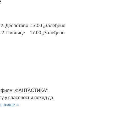
е
.2. Деспотово 17.00 „Залеђено
 9.2. Пивнице 17.00 „Залеђено
ани филм „ФАНТАСТИКА“.
су у спасоносни поход да
ј више »