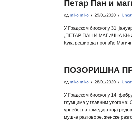
Петар Пан и маг
од
miko miko
29/01/2020
Uncat
У Градском биоскопу 31. јануа
„ПЕТАР ПАН И МАГИЧНА КЊИГА 
Кука решио да пронађе Магичн
ПОЗОРИШНА ПР
од
miko miko
28/01/2020
Uncat
У Градском биоскопу 14. фебр
глумцима у главним улогама: 
урнебесна комедија која редо
мушке разговоре, женске раз