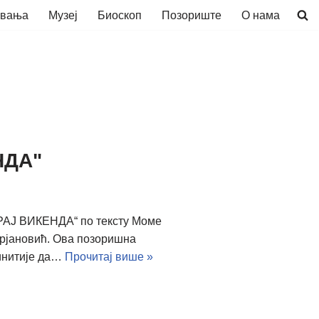
авања
Музеј
Биоскоп
Позориште
О нама
НДА"
КРАЈ ВИКЕНДА“ по тексту Моме
арјановић. Ова позоришна
тинитије да…
Прочитај више »