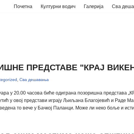
Почетна
Културни водич
Галерија
Сва деш
ИШНЕ ПРЕДСТАВЕ "КРАЈ ВИКЕ
egorized
,
Сва дешавања
уара у 20.00 часова биће одиграна позоришна представа „
утић у овој представи играју Љиљана Благојевић и Раде М
ведена то вече у Бачкој Паланци. Може ли неко боље и ис