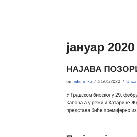
Скочи
на
садржај
јануар 2020
НАЈАВА ПОЗОР
од
miko miko
31/01/2020
Uncat
У Градском биоскопу 29. фебр
Капора а у режији Катарине Ж
представа биће премијерно из