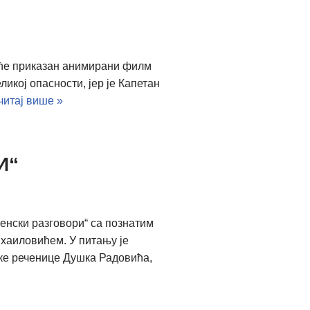
биће приказан анимирани филм
ој опасности, јер је Капетан
итај више »
И“
енски разговори“ са познатим
хаиловићем. У питању је
ске реченице Душка Радовића,