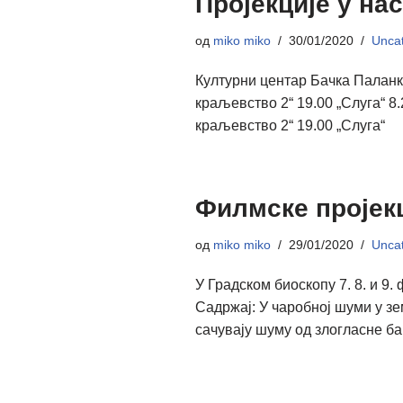
Пројекције у н
од
miko miko
30/01/2020
Uncat
Културни центар Бачка Паланк
краљевство 2“ 19.00 „Слуга“ 8
краљевство 2“ 19.00 „Слуга“
Филмске пројекц
од
miko miko
29/01/2020
Uncat
У Градском биоскопу 7. 8. и 
Садржај: У чаробној шуми у зе
сачувају шуму од злогласне б