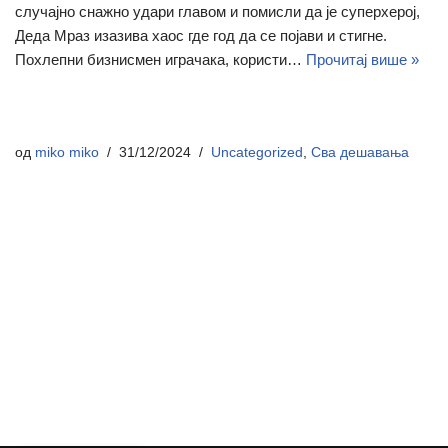
случајно снажно удари главом и помисли да је суперхерој,
Деда Мраз изазива хаос где год да се појави и стигне.
Похлепни бизнисмен играчака, користи…
Прочитај више »
од
miko miko
31/12/2024
Uncategorized
,
Сва дешавања