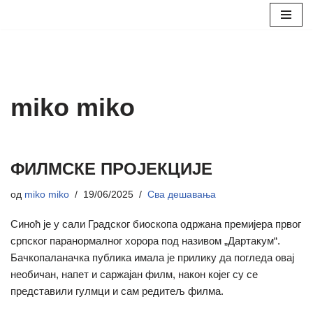
Скочи
на
садржај
miko miko
ФИЛМСКЕ ПРОЈЕКЦИЈЕ
од
miko miko
19/06/2025
Сва дешавања
Синоћ је у сали Градског биоскопа одржана премијера првог
српског паранормалног хорора под називом „Дартакум“.
Бачкопаланачка публика имала је прилику да погледа овај
необичан, напет и саржајан филм, након којег су се
представили гулмци и сам редитељ филма.