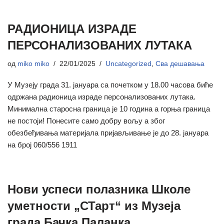
РАДИОНИЦА ИЗРАДЕ
ПЕРСОНАЛИЗОВАНИХ ЛУТАКА
од
miko miko
22/01/2025
Uncategorized
,
Сва дешавања
У Музеју града 31. јануара са почетком у 18.00 часова биће
одржана радионица израде персонализованих лутака.
Минимална старосна граница је 10 година а горња граница
не постоји! Понесите само добру вољу а због
обезбеђивања материјала пријављивање је до 28. јануара
на број 060/556 1911
Нови успеси полазника Школе
уметности „СТарт“ из Музеја
града Бачка Паланка