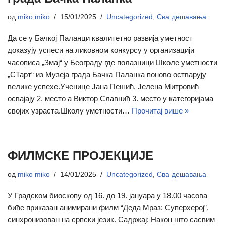
од
miko miko
15/01/2025
Uncategorized
,
Сва дешавања
Да се у Бачкој Паланци квалитетно развија уметност
доказују успеси на ликовном конкурсу у организацији
часописа „Змај“ у Београду где полазници Школе уметности
„СТарт“ из Музеја града Бачка Паланка поново остварују
велике успехе.Ученице Јана Пешић, Јелена Митровић
освајају 2. место а Виктор Славнић 3. место у категоријама
својих узраста.Школу уметности…
Прочитај више »
ФИЛМСКЕ ПРОЈЕКЦИЈЕ
од
miko miko
14/01/2025
Uncategorized
,
Сва дешавања
У Градском биоскопу од 16. до 19. јануара у 18.00 часова
биће приказан анимирани филм “Деда Мраз: Суперхерој”,
синхронизован на српски језик. Садржај: Након што сасвим