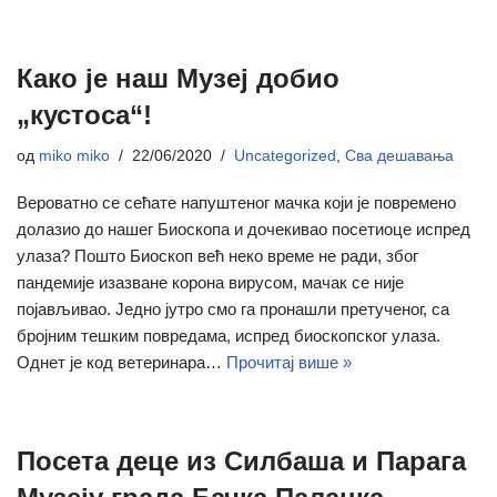
Како је наш Музеј добио
„кустоса“!
од
miko miko
22/06/2020
Uncategorized
,
Сва дешавања
Вероватно се сећате напуштеног мачка који је повремено
долазио до нашег Биоскопа и дочекивао посетиоце испред
улаза? Пошто Биоскоп већ неко време не ради, због
пандемије изазване корона вирусом, мачак се није
појављивао. Једно јутро смо га пронашли претученог, са
бројним тешким повредама, испред биоскопског улаза.
Однет је код ветеринара…
Прочитај више »
Посета деце из Силбаша и Парага