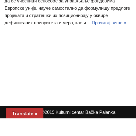
да се учесници оспособе за управљање фондовима
Европске уније, науче самостално да формулишу предлоге
пројеката и стратешки их позиционирају у оквире
дефинисаних приоритета и мера, као и…
Прочитај више »
Copyright ©2019 Kulturni centar Bačka Palanka
Translate »