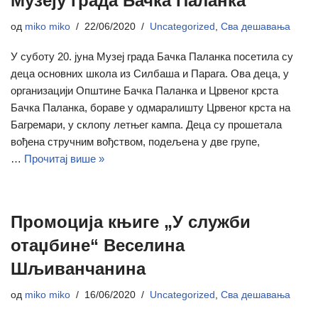
Музеју града Бачка Паланка
од
miko miko
22/06/2020
Uncategorized
,
Сва дешавања
У суботу 20. јуна Музеј града Бачка Паланка посетила су
деца основних школа из Силбаша и Парага. Ова деца, у
организацији Општине Бачка Паланка и Црвеног крста
Бачка Паланка, бораве у одмаралишту Црвеног крста на
Багремари, у склопу летњег кампа. Деца су прошетала
вођена стручним вођством, подељена у две групе,
…
Прочитај више »
Промоција књиге „У служби
отаџбине“ Веселина
Шљиванчанина
од
miko miko
16/06/2020
Uncategorized
,
Сва дешавања