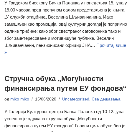
У Градском биоскопу Бачка Паланка у понедељак 15. јуна у
19.00 часова пред препуном салом представљена је књига
„У служби отаџбине„ Веселина Шљиванчанина. Иако
замишљен као промоција, овај културни догађај је попримио
одлике трибине: како због свестраног саговорника тако и
због заинтересоване и мотивишуће публике. Веселин
Шљиванчанин, пензионисани официр ЈНА…
Прочитај више
»
Стручна обука „Могућности
финансирања путем ЕУ фондова“
од
miko miko
15/06/2020
Uncategorized
,
Сва дешавања
У Галерији Културног центра Бачка Паланка од 10-12. јуна
успешно је одржана стручна обука „Могућности
финансирања путем ЕУ фондова“.Главни циљ обуке био је