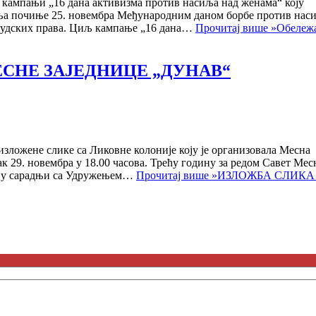
 кампањи „16 дана активизма против насиља над женама“ коју
пања почиње 25. новембра Међународним даном борбе против нас
људских права. Циљ кампање „16 дана…
Прочитај више »
Обележ
СНЕ ЗАЈЕДНИЦЕ „ДУНАВ“
изложене слике са Ликовне колоније коју је организовала Месна
 29. новембра у 18.00 часова. Трећу годину за редом Савет Мес
ју у сарадњи са Удружењем…
Прочитај више »
ИЗЛОЖБА СЛИКА