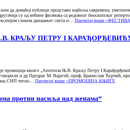
иљем да домаћој публици представи најбоља савремена, уметнич
другачија су од већине филмова са редовног биоскопског реперто
мплекснијом сликом данашњег света и…
Прочитај више »
ФЕСТИВ
В. КРАЉУ ПЕТРУ I КАРАЂОРЂЕВИЋ
на је промоција књиге „Апотеоза Њ.В. Краљу Петру I Карађорђеви
говорили и др Предраг М. Вајагић, проф. Бранислав Ћурчић, про
лумац СНП читао…
Прочитај више »
ПРОМОЦИЈА КЊИГЕ
зма против насиља над женама“