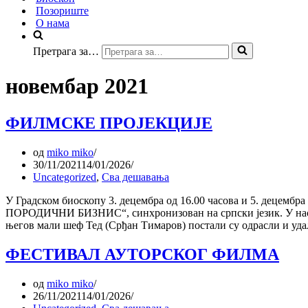
Позориште
О нама
Претрага за…
новембар 2021
ФИЛМСКЕ ПРОЈЕКЦИЈЕ
од
miko miko
30/11/2021
14/01/2026
Uncategorized
,
Сва дешавања
У Градском биоскопу 3. децембра од 16.00 часова и 5. децем
ПОРОДИЧНИ БИЗНИС“, синхронизован на српски језик. У наста
његов мали шеф Тед (Срђан Тимаров) постали су одрасли и у
ФЕСТИВАЛ АУТОРСКОГ ФИЛМА
од
miko miko
26/11/2021
14/01/2026