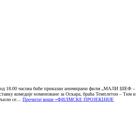
бра од 18.00 часова биће приказан анимирани филм „МАЛИ ШЕФ –
вку комедије номиноване за Оскара, браћа Темплетон – Тим и
даљили се…
Прочитај више »
ФИЛМСКЕ ПРОЈЕКЦИЈЕ