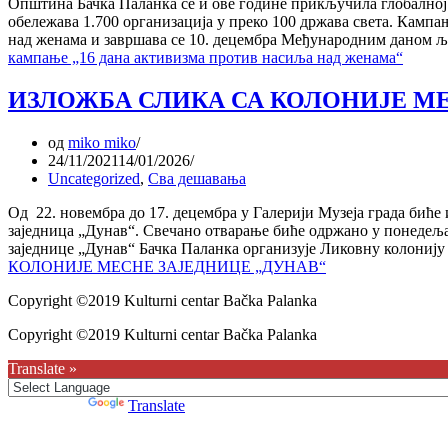
Општина Бачка Паланка се и ове године прикључила глобалној
обележава 1.700 организација у преко 100 држава света. Кам
над женама и завршава се 10. децембра Међународним даном 
кампање „16 дана активизма против насиља над женама“
ИЗЛОЖБА СЛИКА СА КОЛОНИЈЕ МЕ
од
miko miko
24/11/2021
14/01/2026
Uncategorized
,
Сва дешавања
Од 22. новембра до 17. децембра у Галерији Музеја града биће 
заједница „Дунав“. Свечано отварање биће одржано у понедељак
заједнице „Дунав“ Бачка Паланка организује Ликовну колони
КОЛОНИЈЕ МЕСНЕ ЗАЈЕДНИЦЕ „ДУНАВ“
Copyright ©2019 Kulturni centar Bačka Palanka
Copyright ©2019 Kulturni centar Bačka Palanka
Translate »
Powered by
Translate