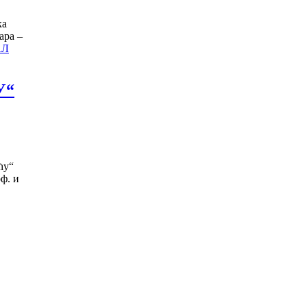
ка
ара –
АЛ
У“
ћу“
ф. и