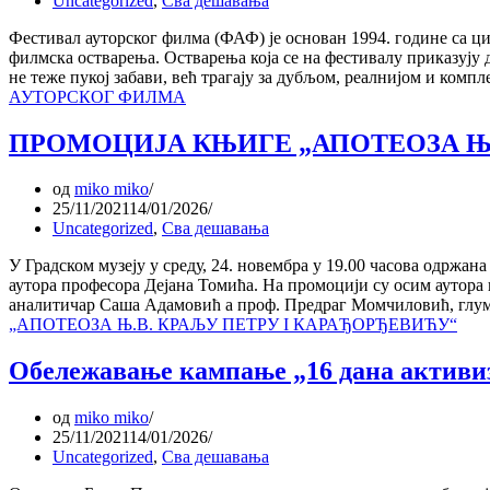
Uncategorized
,
Сва дешавања
Фестивал ауторског филма (ФАФ) је основан 1994. године са ц
филмска остварења. Остварења која се на фестивалу приказују 
не теже пукој забави, већ трагају за дубљом, реалнијом и ко
АУТОРСКОГ ФИЛМА
ПРОМОЦИЈА КЊИГЕ „АПОТЕОЗА Њ.
од
miko miko
25/11/2021
14/01/2026
Uncategorized
,
Сва дешавања
У Градском музеју у среду, 24. новембра у 19.00 часова одржа
аутора професора Дејана Томића. На промоцији су осим аутора 
аналитичар Саша Адамовић а проф. Предраг Момчиловић, г
„АПОТЕОЗА Њ.В. КРАЉУ ПЕТРУ I КАРАЂОРЂЕВИЋУ“
Обележавање кампање „16 дана активи
од
miko miko
25/11/2021
14/01/2026
Uncategorized
,
Сва дешавања