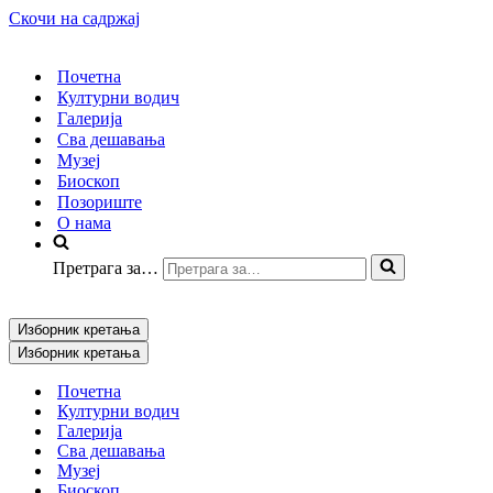
Скочи на садржај
Почетна
Културни водич
Галерија
Сва дешавања
Музеј
Биоскоп
Позориште
О нама
Претрага за…
Изборник кретања
Изборник кретања
Почетна
Културни водич
Галерија
Сва дешавања
Музеј
Биоскоп