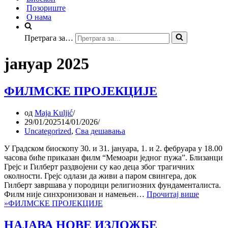
Позориште
О нама
Претрага за…
јануар 2025
ФИЛМСКЕ ПРОЈЕКЦИЈЕ
од
Maja Kuljić
29/01/2025
14/01/2026
Uncategorized
,
Сва дешавања
У Градском биоскопу 30. и 31. јануара, 1. и 2. фебруара у 18.00
часова биће приказан филм “Мемоари једног пужа”. Близанци
Грејс и Гилберт раздвојени су као деца због трагичних
околности. Грејс одлази да живи а паром свингера, док
Гилберт завршава у породици религиозних фундаменталиста.
Филм није синхронизован и намењен…
Прочитај више
»
ФИЛМСКЕ ПРОЈЕКЦИЈЕ
НАЈАВА НОВЕ ИЗЛОЖБЕ