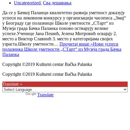
Uncategorized
,
Сва дешавања
Да се у Бачкој Паланци квалитетно развија уметност доказују
успеси на ликовном конкурсу у организацији часописа „Змај“
у Београду где полазници Школе уметности „СТарт“ из
Музеја града Бачка Паланка поново остварују велике
успехе.Ученице Јана Пешић, Јелена Митровић освајају 2.
место а Виктор Славнић 3. место у категоријама својих
узраста.Школу уметности…
Прочитај више »
Нови успеси
полазника Школе уметности „СТарт“ из Музеја града Бачка
Паланка
Copyright ©2019 Kulturni centar Bačka Palanka
Copyright ©2019 Kulturni centar Bačka Palanka
Translate »
Powered by
Translate