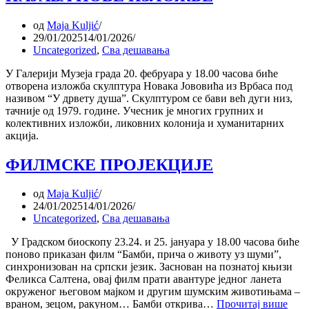
од
Maja Kuljić
29/01/2025
14/01/2026
Uncategorized
,
Сва дешавања
У Галерији Музеја града 20. фебруара у 18.00 часова биће
отворена изложба скулптура Новака Јововића из Врбаса под
називом “У дрвету душа”. Скулптуром се бави већ дуги низ,
тачније од 1979. године. Учесник је многих групних и
колективних изложби, ликовних колонија и хуманитарних
акција.
ФИЛМСКЕ ПРОЈЕКЦИЈЕ
од
Maja Kuljić
24/01/2025
14/01/2026
Uncategorized
,
Сва дешавања
У Градском биоскопу 23.24. и 25. јануара у 18.00 часова биће
поново приказан филм “Бамби, прича о животу уз шуми”,
синхронизован на српски језик. Заснован на познатој књизи
Феликса Салтена, овај филм прати авантуре једног ланета
окруженог његовом мајком и другим шумским животињама –
враном, зецом, ракуном… Бамби открива…
Прочитај више