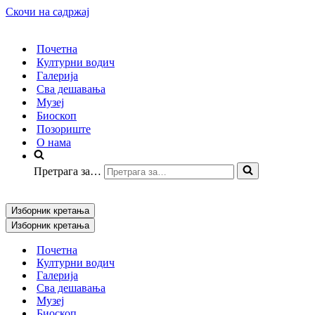
Скочи на садржај
Почетна
Културни водич
Галерија
Сва дешавања
Музеј
Биоскоп
Позориште
О нама
Претрага за…
Изборник кретања
Изборник кретања
Почетна
Културни водич
Галерија
Сва дешавања
Музеј
Биоскоп