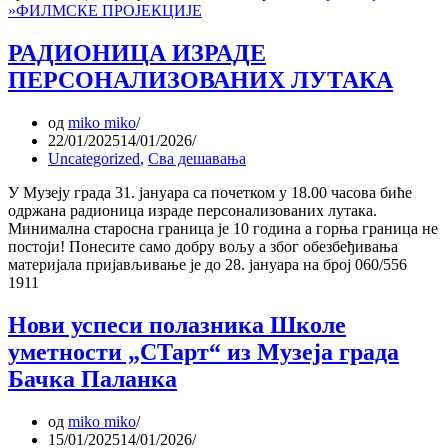
»
ФИЛМСКЕ ПРОЈЕКЦИЈЕ
РАДИОНИЦА ИЗРАДЕ
ПЕРСОНАЛИЗОВАНИХ ЛУТАКА
од
miko miko
22/01/2025
14/01/2026
Uncategorized
,
Сва дешавања
У Музеју града 31. јануара са почетком у 18.00 часова биће
одржана радионица израде персонализованих лутака.
Минимална старосна граница је 10 година а горња граница не
постоји! Понесите само добру вољу а због обезбеђивања
материјала пријављивање је до 28. јануара на број 060/556
1911
Нови успеси полазника Школе
уметности „СТарт“ из Музеја града
Бачка Паланка
од
miko miko
15/01/2025
14/01/2026