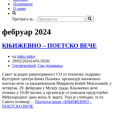
Позориште
О нама
Претрага за…
фебруар 2024
КЊИЖЕВНО – ПОЕТСКО ВЕЧЕ
од
miko miko
29/02/2024
14/01/2026
Uncategorized
,
Сва дешавања
Савет за родну равноправност СО уз техничку подршку
Културног центра Бачка Паланка организује књижевно-
поетско вече са књижевницом Мирјаном Бобић Мојсиловић, у
четвртак, 29. фебруара у Музеју града. Књижевно вече
почиње у 19.00 часова, а организује се поводом предстојећег
Међународног дана жена, 8. марта. Улаз је слободан, те из
Савета позивају…
Прочитај више »
КЊИЖЕВНО –
ПОЕТСКО ВЕЧЕ