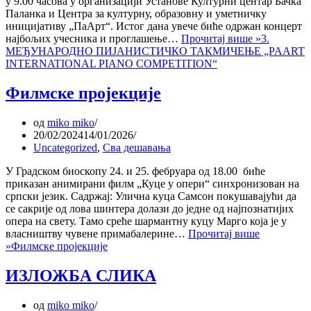
у 9.00 часова у организацији Установе Културни центар Бачка
Паланка и Центра за културну, образовну и уметничку
иницијативу „ПаАрт“. Истог дана увече биће одржан концерт
најбољих учесника и проглашење…
Прочитај више »
3.
МЕЂУНАРОДНО ПИЈАНИСТИЧКО ТАКМИЧЕЊЕ „PAART
INTERNATIONAL PIANO COMPETITION“
Филмске пројекције
од
miko miko
20/02/2024
14/01/2026
Uncategorized
,
Сва дешавања
У Градском биоскопу 24. и 25. фебруара од 18.00 биће
приказан анимирани филм „Куце у опери“ синхронизован на
српски језик. Садржај: Улична куца Самсон покушавајући да
се сакрије од лова шинтера долази до једне од најпознатијих
опера на свету. Тамо среће шармантну куцу Марго која је у
власништву чувене примабалерине…
Прочитај више
»
Филмске пројекције
ИЗЛОЖБА СЛИКА
од
miko miko