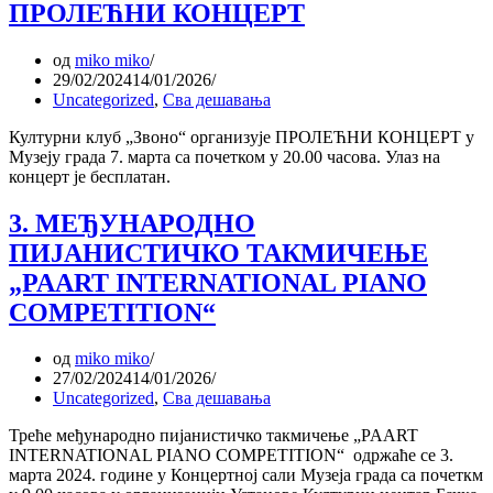
ПРОЛЕЋНИ КОНЦЕРТ
од
miko miko
29/02/2024
14/01/2026
Uncategorized
,
Сва дешавања
Културни клуб „Звоно“ организује ПРОЛЕЋНИ КОНЦЕРТ у
Музеју града 7. марта са почетком у 20.00 часова. Улаз на
концерт је бесплатан.
3. МЕЂУНАРОДНО
ПИЈАНИСТИЧКО ТАКМИЧЕЊЕ
„PAART INTERNATIONAL PIANO
COMPETITION“
од
miko miko
27/02/2024
14/01/2026
Uncategorized
,
Сва дешавања
Треће међународно пијанистичко такмичење „PAART
INTERNATIONAL PIANO COMPETITION“ одржаће се 3.
марта 2024. године у Концертној сали Музеја града са почеткм