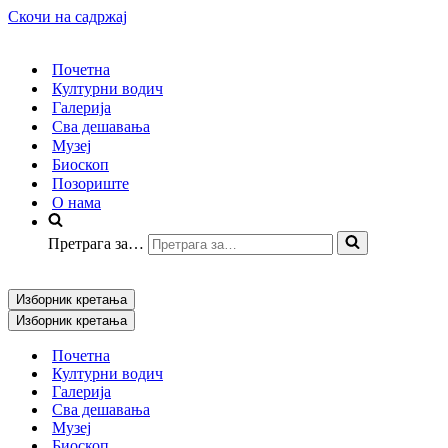
Скочи на садржај
Почетна
Културни водич
Галерија
Сва дешавања
Музеј
Биоскоп
Позориште
О нама
Претрага за…
Изборник кретања
Изборник кретања
Почетна
Културни водич
Галерија
Сва дешавања
Музеј
Биоскоп