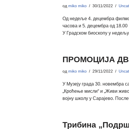
од
miko miko
30/11/2022
Uncat
Од недеље 4. децембра филмске
часова и 5. децембра од 18.0
У Градском биоскопу у недељу 
ПРОМОЦИЈА ДВ
од
miko miko
29/11/2022
Uncat
У Музеју града 30. новембра 
„Кроћење мисли“ и „Живи живот
војну школу у Сарајево. Пос
Трибина „Подрш