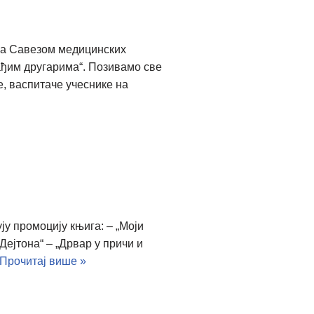
 са Савезом медицинских
ађим другарима“. Позивамо све
, васпитаче учеснике на
у промоцију књига: – „Моји
Дејтона“ – „Дрвар у причи и
Прочитај више »