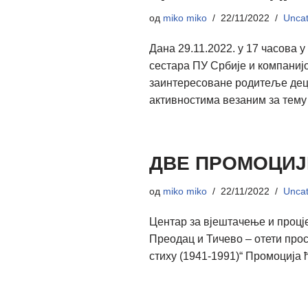
од
miko miko
22/11/2022
Uncat
Дана 29.11.2022. у 17 часова 
сестара ПУ Србије и компаниј
заинтересоване родитеље деце
активностима везаним за тему
ДВЕ ПРОМОЦИЈ
од
miko miko
22/11/2022
Uncat
Центар за вјештачење и процје
Преодац и Тичево – отети прос
стиху (1941-1991)“ Промоција 