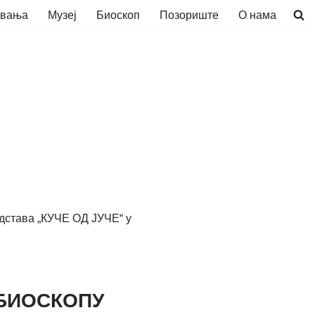
авања
Музеј
Биоскоп
Позориште
О нама
едстава „КУЧЕ ОД ЈУЧЕ“ у
 БИОСКОПУ