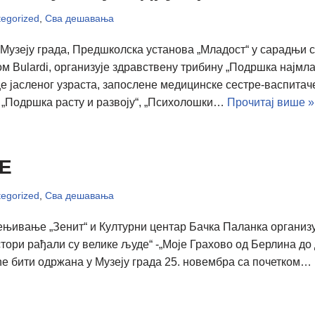
egorized
,
Сва дешавања
у Музеју града, Предшколска установа „Младост“ у сарадњи
ом Bulardi, организује здравствену трибину „Подршка најмл
 јасленог узраста, запослене медицинске сестре-васпитаче
 „Подршка расту и развоју“, „Психолошки…
Прочитај више »
Е
egorized
,
Сва дешавања
њивање „Зенит“ и Културни центар Бачка Паланка организуј
тори рађали су велике људе“ -„Моје Грахово од Берлина до 
ће бити одржана у Музеју града 25. новембра са почетком…