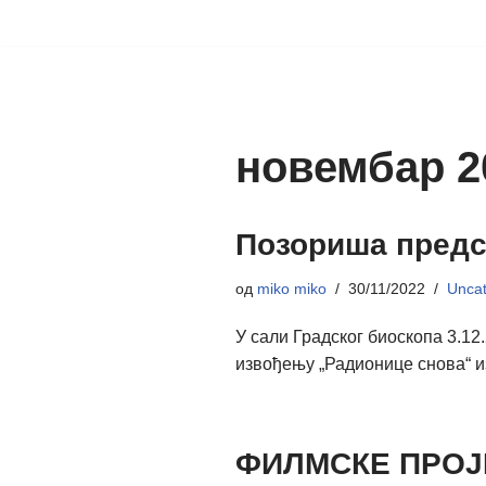
Скочи
на
садржај
новембар 2
Позориша предс
од
miko miko
30/11/2022
Uncat
У сали Градског биоскопа 3.12
извођењу „Радионице снова“ из
ФИЛМСКЕ ПРОЈ