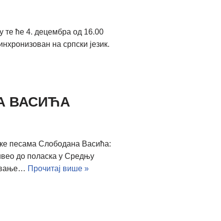
 те ће 4. децембра од 16.00
нхронизован на српски језик.
А ВАСИЋА
ирке песама Слободана Васића:
живео до поласка у Средњу
ловање…
Прочитај више »