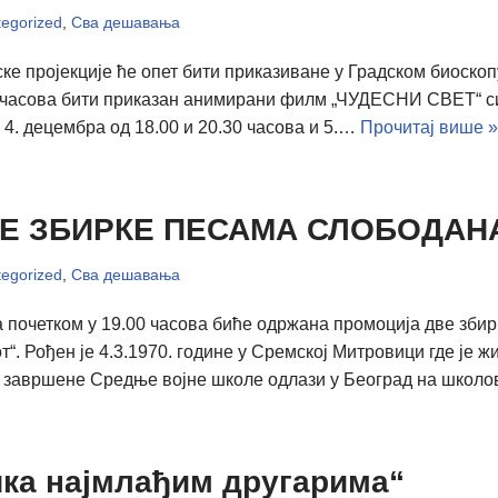
egorized
,
Сва дешавања
 пројекције ће опет бити приказиване у Градском биоскопу
0 часова бити приказан анимирани филм „ЧУДЕСНИ СВЕТ“ си
4. децембра од 18.00 и 20.30 часова и 5.…
Прочитај више »
Е ЗБИРКЕ ПЕСАМА СЛОБОДАН
egorized
,
Сва дешавања
са почетком у 19.00 часова биће одржана промоција две зб
“. Рођен је 4.3.1970. године у Сремској Митровици где је 
ле завршене Средње војне школе одлази у Београд на шко
ка најмлађим другарима“