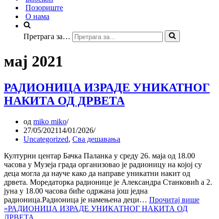
Позориште
О нама
Претрага за…
мај 2021
РАДИОНИЦА ИЗРАДЕ УНИКАТНОГ
НАКИТА ОД ДРВЕТА
од
miko miko
27/05/2021
14/01/2026
Uncategorized
,
Сва дешавања
Културни центар Бачка Паланка у среду 26. маја од 18.00
часова у Музеја града организовао је радионицу на којој су
деца могла да науче како да направе уникатни накит од
дрвета. Моредаторка радионице је Александра Станковић а 2.
јуна у 18.00 часова биће одржана још једна
радионица.Радионица је намењена деци…
Прочитај више
»
РАДИОНИЦА ИЗРАДЕ УНИКАТНОГ НАКИТА ОД
ДРВЕТА