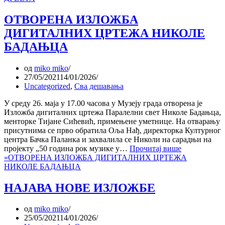
ОТВОРЕНА ИЗЛОЖБА
ДИГИТАЛНИХ ЦРТЕЖА НИКОЛЕ
БАДАЊЦА
од
miko miko
27/05/2021
14/01/2026
Uncategorized
,
Сва дешавања
У среду 26. маја у 17.00 часова у Музеју града отворена је
Изложба дигиталних цртежа Паралелни свет Николе Бадањца,
менторке Тијане Сићевић, примењене уметнице. На отварању
присутнима се прво обратила Оља Нађ, директорка Културног
центра Бачка Паланка и захвалила се Николи на сарадњи на
пројекту „50 година рок музике у…
Прочитај више
»
ОТВОРЕНА ИЗЛОЖБА ДИГИТАЛНИХ ЦРТЕЖА
НИКОЛЕ БАДАЊЦА
НАЈАВА НОВЕ ИЗЛОЖБЕ
од
miko miko
25/05/2021
14/01/2026