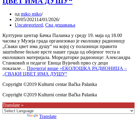
ЦВЕТ ИМА ДУШУ“
од
miko miko
20/05/2021
14/01/2026
Uncategorized
,
Сва дешавања
Културни центар Бачка Паланка у среду 19. маја од 18.00
часова у Музеја града организовао је еколошку радионицу
„Сваки цвет има душу“ на којој су полазници правити
заштићене биљне врсте нашег града од обојеног теста и
еколошких материјала. Моредаторке радионице: Александра
Станковић и педагог Евица Вујичић прво су деци
показале…
Прочитај више »
ЕКОЛОШКА РАДИОНИЦА –
„СВАКИ ЦВЕТ ИМА ДУШУ“
Copyright ©2019 Kulturni centar Bačka Palanka
Copyright ©2019 Kulturni centar Bačka Palanka
Translate »
Powered by
Translate