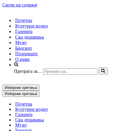
Скочи на садржај
Почетна
Културни водич
Галерија
Сва дешавања
Музеј
Биоскоп
Позориште
О нама
Претрага за…
Изборник кретања
Изборник кретања
Почетна
Културни водич
Галерија
Сва дешавања
Музеј
Биоскоп