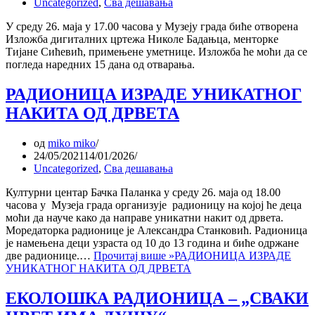
Uncategorized
,
Сва дешавања
У среду 26. маја у 17.00 часова у Музеју града биће отворена
Изложба дигиталних цртежа Николе Бадањца, менторке
Тијане Сићевић, примењене уметнице. Изложба ће моћи да се
погледа наредних 15 дана од отварања.
РАДИОНИЦА ИЗРАДЕ УНИКАТНОГ
НАКИТА ОД ДРВЕТА
од
miko miko
24/05/2021
14/01/2026
Uncategorized
,
Сва дешавања
Културни центар Бачка Паланка у среду 26. маја од 18.00
часова у Музеја града организује радионицу на којој ће деца
моћи да науче како да направе уникатни накит од дрвета.
Моредаторка радионице је Александра Станковић. Радионица
је намењена деци узраста од 10 до 13 година и биће одржане
две радионице.…
Прочитај више »
РАДИОНИЦА ИЗРАДЕ
УНИКАТНОГ НАКИТА ОД ДРВЕТА
ЕКОЛОШКА РАДИОНИЦА – „СВАКИ