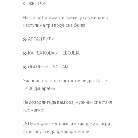
КЦ ФЕСТ! 🎉
На сцени ћете имати прилику да уживате у
наступима три врхунска бенда:
🎤 АРТАН ЛИЛИ
🎤 КАНДА КОЏА И НЕБОЈША
🎤 ОБОЈЕНИ ПРОГРАМ
Улазница за овај фантастични догађај је
1.000 динара! 🎫
Не дозволите да вам овај музички спектакл
промакне!
🎶 Прикључите се нама и уживајте у вечери
пуној звука и добре вибрације. 🎉