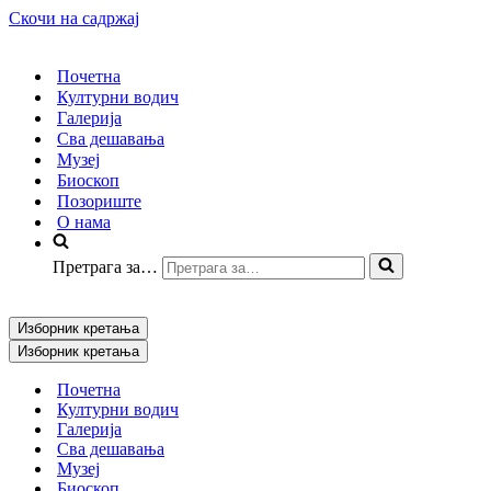
Скочи на садржај
Почетна
Културни водич
Галерија
Сва дешавања
Музеј
Биоскоп
Позориште
О нама
Претрага за…
Изборник кретања
Изборник кретања
Почетна
Културни водич
Галерија
Сва дешавања
Музеј
Биоскоп