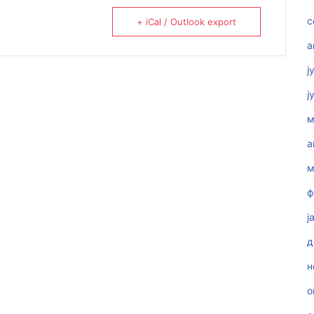
с
+ iCal / Outlook export
а
ј
ј
м
а
м
ф
ј
д
н
о