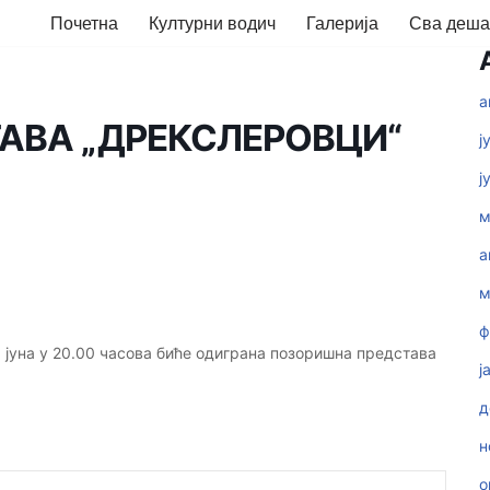
Почетна
Културни водич
Галерија
Сва деш
а
АВА „ДРЕКСЛЕРОВЦИ“
ј
ј
м
а
м
ф
. јуна у 20.00 часова биће одиграна позоришна представа
ј
д
н
о