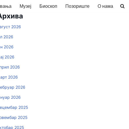
авања
Музеј
Биоскоп
Позориште
О нама
Архива
вгуст 2026
ул 2026
ун 2026
ај 2026
прил 2026
арт 2026
ебруар 2026
ануар 2026
ецембар 2025
овембар 2025
ктобар 2025