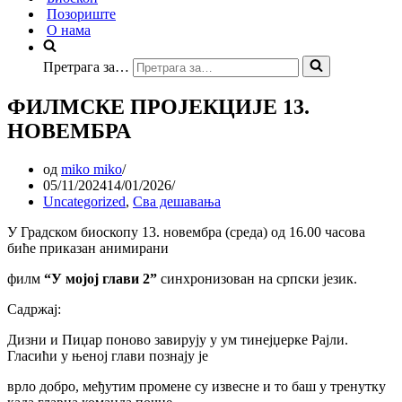
Позориште
О нама
Претрага за…
ФИЛМСКЕ ПРОЈЕКЦИЈЕ 13.
НОВЕМБРА
од
miko miko
05/11/2024
14/01/2026
Uncategorized
,
Сва дешавања
У Градском биоскопу 13. новембра (среда) од 16.00 часова
биће приказан анимирани
филм
“У мојој глави 2”
синхронизован на српски језик.
Садржај:
Дизни и Пиџар поново завирују у ум тинејџерке Рајли.
Гласићи у њеној глави познају је
врло добро, међутим промене су извесне и то баш у тренутку