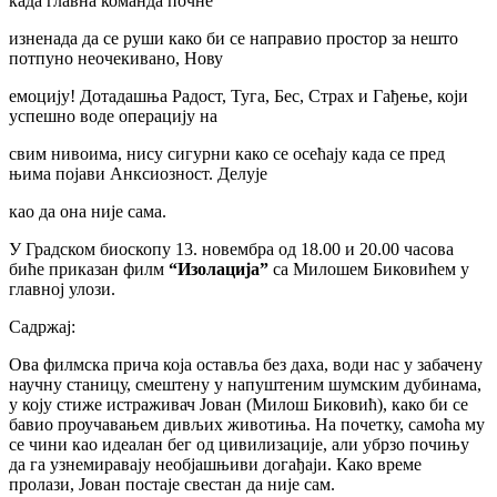
када главна команда почне
изненада да се руши како би се направио простор за нешто
потпуно неочекивано, Нову
емоцију! Дотадашња Радост, Туга, Бес, Страх и Гађење, који
успешно воде операцију на
свим нивоима, нису сигурни како се осећају када се пред
њима појави Анксиозност. Делује
као да она није сама.
У Градском биоскопу 13. новембра од 18.00 и 20.00 часова
биће приказан филм
“Изолација”
са Милошем Биковићем у
главној улози.
Садржај:
Ова филмска прича која оставља без даха, води нас у забачену
научну станицу, смештену у напуштеним шумским дубинама,
у коју стиже истраживач Јован (Милош Биковић), како би се
бавио проучавањем дивљих животиња. На почетку, самоћа му
се чини као идеалан бег од цивилизације, али убрзо почињу
да га узнемиравају необјашњиви догађаји. Како време
пролази, Јован постаје свестан да није сам.