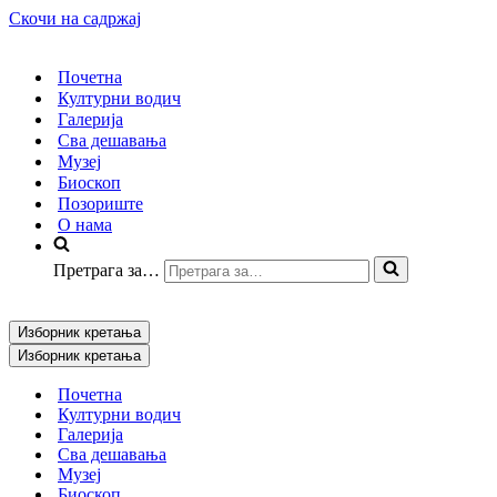
Скочи на садржај
Почетна
Културни водич
Галерија
Сва дешавања
Музеј
Биоскоп
Позориште
О нама
Претрага за…
Изборник кретања
Изборник кретања
Почетна
Културни водич
Галерија
Сва дешавања
Музеј
Биоскоп