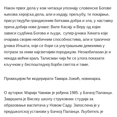
Након првог дела у ком читаоци упознају словенске Богове
њихова херојска дела, али и издају, прељубу, те покајање,
присуствујући грандиозним биткама добра и зла, у наставку
прича добија нове јунаке: Виле Касију и Веру од којих
зависи судбина Богова и људи, супер-јунака Хината који
очарава својим необичним способностима, али и трагичног
јунака Игњата, који се бори са унутрашњим демонима у
потрази за оним најсветијим-породицом. Незаобилазан је и
некада моћни краљ Талисман чија ће се улога показати
кључном у беспоштедној борби светла и таме.
Промоцијом ће модерирати Тамара Јожић, новинарка.
О ауторки: Марија Чакмак је рођена 1985. у Бачкој Паланци.
Завршила је Високу школу струковних студија за
образовање васпитача у Новом Саду. Запослена је у
предшколској установи у Бачкој Паланци. Љубитељ је