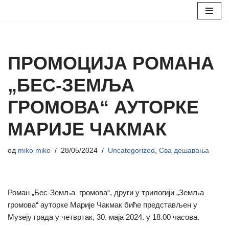
Скочи
на
садржај
ПРОМОЦИЈА РОМАНА
„БЕС-ЗЕМЉА
ГРОМОВА“ АУТОРКЕ
МАРИЈЕ ЧАКМАК
од
miko miko
28/05/2024
Uncategorized
,
Сва дешавања
Роман „Бес-Земља громова“, други у трилогији „Земља
громова“ ауторке Марије Чакмак биће представљен у
Музеју града у четвртак, 30. маја 2024. у 18.00 часова.