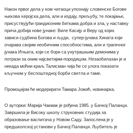
Након првог дела у ком читаоци упознају словенске Богове
њихова херојска дела, али и издају, прељубу, те покајање,
присуствујући грандиозним биткама добра и зла, у наставку
прича добија нове јунаке: Виле Касију и Веру од којих
зависи судбина Богова и људи, супер-јунака Хината који
очарава својим необичним способностима, али и трагичног
јунака Игњата, који се бори са унутрашњим демонима у
потрази за оним најсветијим-породицом. Незаобилазан је и
некада моћни краљ Талисман чија ће се улога показати
кључном у беспоштедној борби светла и таме.
Промоцијом ће модерирати Тамара Јожић, новинарка.
О ауторки: Марија Чакмак је рођена 1985. у Бачкој Паланци.
Завршила је Високу школу струковних студија за
образовање васпитача у Новом Саду. Запослена је у
предшколској установи у Бачкој Паланци. Љубитељ је