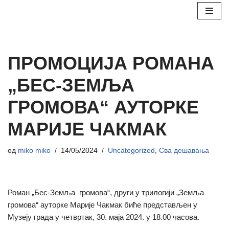
Скочи
на
садржај
ПРОМОЦИЈА РОМАНА
„БЕС-ЗЕМЉА
ГРОМОВА“ АУТОРКЕ
МАРИЈЕ ЧАКМАК
од
miko miko
14/05/2024
Uncategorized
,
Сва дешавања
Роман „Бес-Земља громова“, други у трилогији „Земља
громова“ ауторке Марије Чакмак биће представљен у
Музеју града у четвртак, 30. маја 2024. у 18.00 часова.