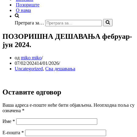
Позориште
О нама
Претрага за…
ПОЗОРИШНА ДЕШАВАЊА фебруар-
јун 2024.
од
miko miko
07/02/2024
14/01/2026
Uncategorized
,
Сва дешавања
Оставите одговор
Ваша адреса е-поште неће бити објављена.
Неопходна поља су
означена
*
Име
*
Е-пошта
*