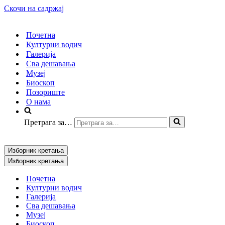
Скочи на садржај
Почетна
Културни водич
Галерија
Сва дешавања
Музеј
Биоскоп
Позориште
О нама
Претрага за…
Изборник кретања
Изборник кретања
Почетна
Културни водич
Галерија
Сва дешавања
Музеј
Биоскоп