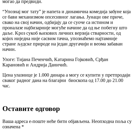
могао да предвиди.
“Упознај мог тату” је напета и динамична комедија забуне која
се бави механизмом опсесивног лагања. Јунаци ове приче,
свако на свој начин, одбијају да се суоче са истином и
проналазе најбизарније могуће начине да од ње побегну што
даље. Kроз сукоб њихових личних верзија стварности, од
којих ниједна није сасвим тачна, упознаћемо најтамније
стране људске природе на један другачији и веома забаван
начин.
Улоге: Тијана Печенчић, Kатарина Гојковић, Срђан
Карановић и Андрија Даничић.
Цена улазнице је 1.000 динара a могу се купити у претпродаји
сваког радног дана на благајни биоскопа од 17.00 до 21.00
час.
Оставите одговор
Ваша адреса е-поште неће бити објављена.
Неопходна поља су
означена
*