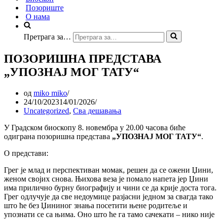
Позориште
О нама
Претрага за…
ПОЗОРИШНА ПРЕДСТАВА
„УПОЗНАЈ МОГ ТАТУ“
од
miko miko
24/10/2023
14/01/2026
Uncategorized
,
Сва дешавања
У Градском биоскопу 8. новембра у 20.00 часова биће
одиграна позоришна представа
„УПОЗНАЈ МОГ ТАТУ“
.
О представи:
Грег је млад и перспективан момак, решен да се ожени Џини,
женом својих снова. Њихова веза је помало напета јер Џини
има прилично бурну биографију и чини се да крије доста тога.
Грег одлучује да све недоумице разјасни једном за свагда тако
што ће без Џининог знања посетити њене родитеље и
упознати се са њима. Оно што ће га тамо сачекати – нико није