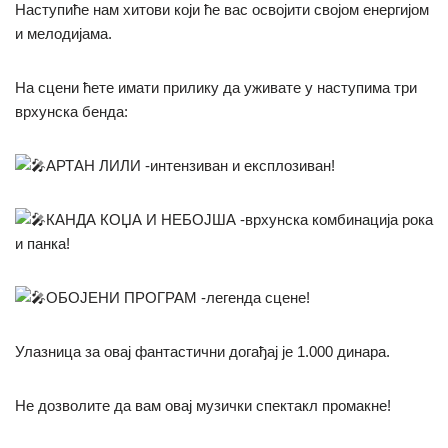
Наступиће нам хитови који ће вас освојити својом енергијом
и мелодијама.
На сцени ћете имати прилику да уживате у наступима три
врхунска бенда:
АРТАН ЛИЛИ -интензиван и експлозиван!
КАНДА КОЏА И НЕБОЈША -врхунска комбинација рока
и панка!
ОБОЈЕНИ ПРОГРАМ -легенда сцене!
Улазница за овај фантастични догађај је 1.000 динара.
Не дозволите да вам овај музички спектакл промакне!