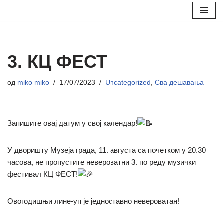
Скочи
на
садржај
3. КЦ ФЕСТ
од
miko miko
17/07/2023
Uncategorized
,
Сва дешавања
Запишите овај датум у свој календар!
У дворишту Музеја града, 11. августа са почетком у 20.30
часова, не пропустите невероватни 3. по реду музички
фестивал КЦ ФЕСТ!
Овогодишњи лине-уп је једноставно невероватан!