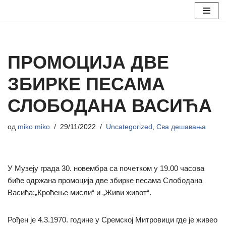
Скочи
на
садржај
ПРОМОЦИЈА ДВЕ
ЗБИРКЕ ПЕСАМА
СЛОБОДАНА ВАСИЋА
од
miko miko
29/11/2022
Uncategorized
,
Сва дешавања
У Музеју града 30. новембра са почетком у 19.00 часова
биће одржана промоција две збирке песама Слободана
Васића:„Кроћење мисли“ и „Живи живот“.
Рођен је 4.3.1970. године у Сремској Митровици где је живео