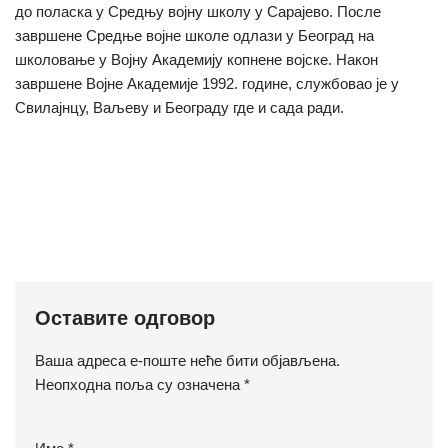
до поласка у Средњу војну школу у Сарајево. После
завршене Средње војне школе одлази у Београд на
школовање у Војну Академију копнене војске. Након
завршене Војне Академије 1992. године, службовао је у
Свилајнцу, Ваљеву и Београду где и сада ради.
Оставите одговор
Ваша адреса е-поште неће бити објављена.
Неопходна поља су означена
*