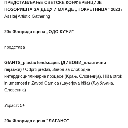
ПРЕДСТАВЉАЊЕ СВЕТСКЕ КОНФЕРЕНЦИЈЕ
ПОЗОРИШТА ЗА ДЕЦУ И МЛАДЕ „ПОКРЕТНИЦА“ 2023
/
Assitej Artistic Gathering
20ч Флорида сцена „ОДО КУЋИ”
представа
GIANTS_plastic lendscapes (ДИВОВИ_пластични
пејзажи)
/ Odprti predali, Завод за слободне
интердисциплинарне процесе (Kрањ, Словенија), Hiša otrok
in umetnosti и Zavod Carnica (Layerjeva hiša) (Љубљана,
Словенија)
Узраст: 5+
20ч Флорида сцена ”ЛАГАНО”