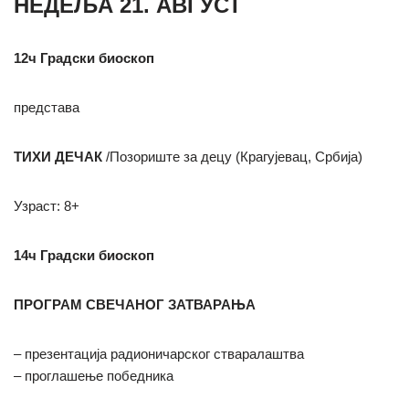
НЕДЕЉА 21. АВГУСТ
12ч Градски биоскоп
представа
TИХИ ДЕЧАК
/Позориште за децу (Крагујевац, Србија)
Узраст: 8+
14ч Градски биоскоп
ПРОГРАМ СВЕЧАНОГ ЗАТВАРАЊА
– презентација радионичарског стваралаштва
– проглашење победника