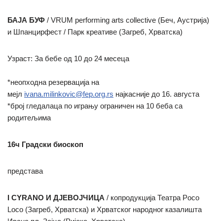
БАЈА БУФ
/ VRUM performing arts collective (Беч, Аустрија)
и Шпанцирфест / Парк креативе (Загреб, Хрватска)
Узраст: За бебе од 10 до 24 месецa
*неопходна резервација на
мејл
ivana.milinkovic@fep.org.rs
најкасније до 16. августа
*број гледалаца по игрању ограничен на 10 беба са
родитељима
16ч Градски биоскоп
представа
I CYRANO И ДЈЕВОЈЧИЦА
/ копродукција Театра Poco
Loco (Загреб, Хрватска) и Хрватског народног казалишта