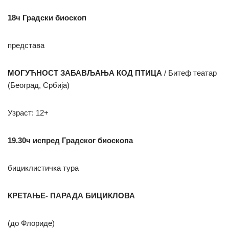
18ч Градски биоскоп
представа
МОГУЋНОСТ ЗАБАВЉАЊА КОД ПТИЦА
/ Битеф театар
(Београд, Србија)
Узраст: 12+
19.30ч испред Градског биоскопа
бициклистичка тура
КРЕТАЊЕ- ПАРАДА БИЦИКЛОВА
(до Флориде)