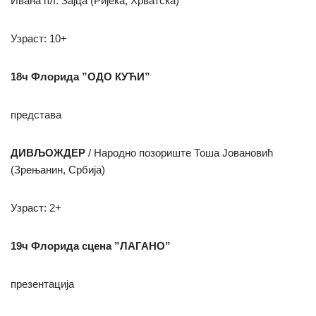
Ивана пл. Зајца (Ријека, Хрватска)
Узраст: 10+
18ч Флорида ”ОДО КУЋИ”
представа
ДИВЉОЖДЕР
/ Народно позориште Тоша Јовановић
(Зрењанин, Србија)
Узраст: 2+
19ч Флорида сцена ”ЛАГАНО”
презентација