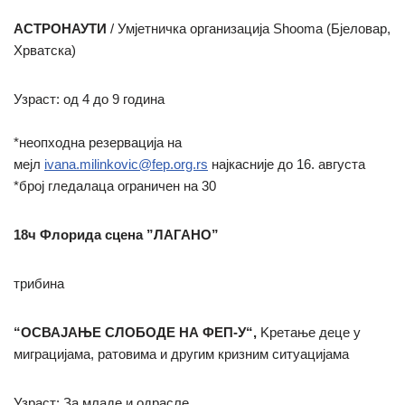
АСТРОНАУТИ
/ Умјетничка организација Shooma (Бјеловар,
Хрватска)
Узраст: од 4 до 9 година
*неопходна резервација на
мејл
ivana.milinkovic@fep.org.rs
најкасније до 16. августа
*број гледалаца ограничен на 30
18ч Флорида сцена ”ЛАГАНО”
трибина
“ОСВАЈАЊЕ СЛОБОДЕ НА ФЕП-У“,
Kретање деце у
миграцијама, ратовима и другим кризним ситуацијама
Узраст: За младе и одрасле