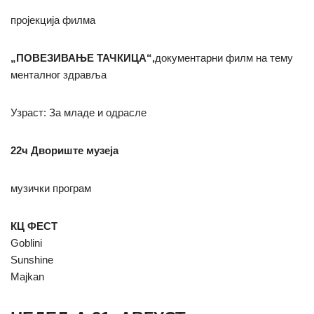
пројекција филма
„ПОВЕЗИВАЊЕ ТАЧКИЦА“,
документарни филм на тему
менталног здравља
Узраст: За младе и одрасле
22ч Двориште музеја
музички програм
КЦ ФЕСТ
Goblini
Sunshine
Majkan