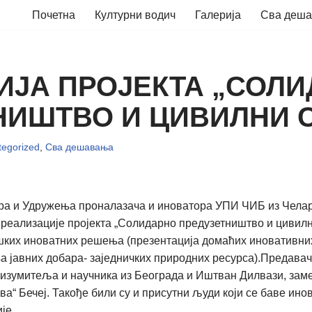
Почетна
Културни водич
Галерија
Сва деш
ИЈА ПРОЈЕКТА „СОЛ
НИШТВО И ЦИВИЛНИ 
egorized
,
Сва дешавања
ра и Удружења проналазача и иноватора УПИ ЧИБ из Челарев
к реализације пројекта „Солидарно предузетништво и цивил
шких иноватних решења (презентација домаћих иновативни
а јавних добара- заједничких природних ресурса).Предавач
 изумитеља и научника из Београда и Иштван Дилвази, за
а“ Бечеј. Такође били су и присутни људи који се баве ин
је.