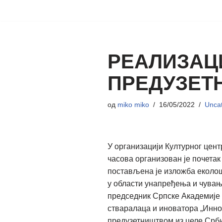
Скочи
на
садржај
РЕАЛИЗАЦ
ПРЕДУЗЕТ
од
miko miko
16/05/2022
Uncat
У организацији Културног цент
часова организован је почета
постављена је изложба еколо
у области унапређења и чувањ
председник Српске Академије
стваралаца и иноватора „Иннов
предузетништвом из целе Срби