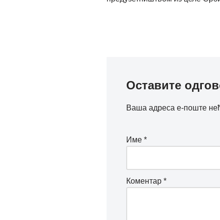
Оставите одго
Ваша адреса е-поште нећ
Име
*
Коментар
*