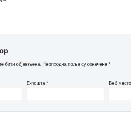
вор
е бити објављена.
Неопходна поља су означена
*
Е-пошта
*
Веб мест