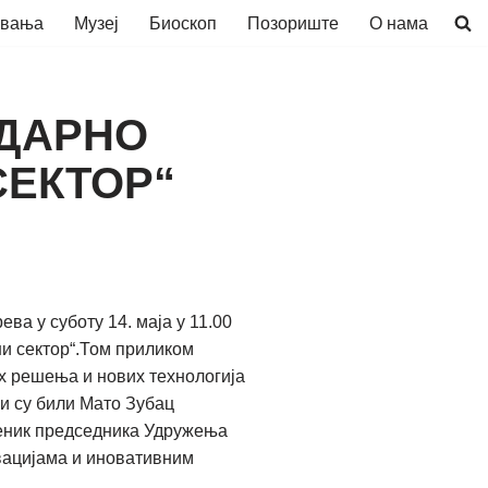
авања
Музеј
Биоскоп
Позориште
О нама
ИДАРНО
СЕКТОР“
а у суботу 14. маја у 11.00
ни сектор“.Том приликом
х решења и нових технологија
и су били Мато Зубац
меник председника Удружења
овацијама и иновативним