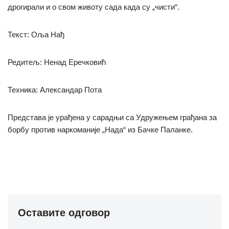
дрогирали и о свом животу сада када су „чисти“.
Текст: Оља Нађ
Редитељ: Ненад Еречковић
Техника: Александар Пота
Представа је урађена у сарадњи са Удружењем грађана за
борбу против наркоманије „Нада“ из Бачке Паланке.
Оставите одговор