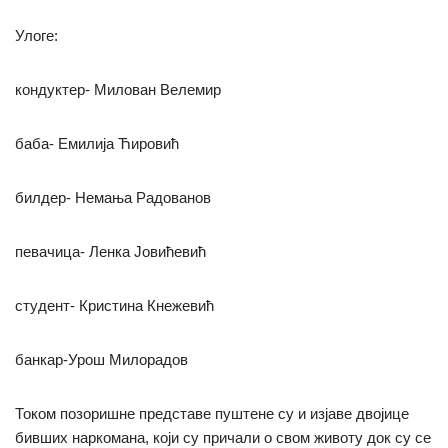
Улоге:
кондуктер- Милован Велемир
баба- Емилија Ћировић
билдер- Немања Радованов
певачица- Ленка Јовићевић
студент- Кристина Кнежевић
банкар-Урош Милорадов
Током позоришне представе пуштене су и изјаве двојице
бивших наркомана, који су причали о свом животу док су се