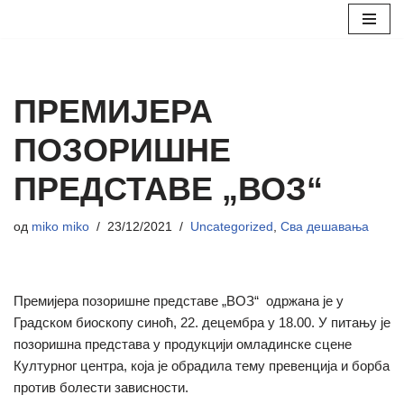
Скочи
на
садржај
ПРЕМИЈЕРА
ПОЗОРИШНЕ
ПРЕДСТАВЕ „ВОЗ“
од
miko miko
23/12/2021
Uncategorized
,
Сва дешавања
Премијера позоришне представе „ВОЗ“ одржана је у
Градском биоскопу синоћ, 22. децембра у 18.00. У питању је
позоришна представа у продукцији омладинске сцене
Културног центра, која је обрадила тему превенција и борба
против болести зависности.