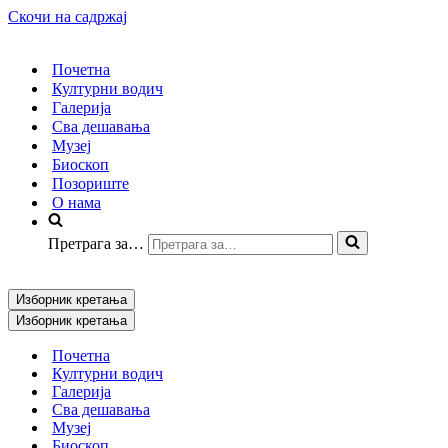
Скочи на садржај
Почетна
Културни водич
Галерија
Сва дешавања
Музеј
Биоскоп
Позориште
О нама
Претрага за…
Изборник кретања
Изборник кретања
Почетна
Културни водич
Галерија
Сва дешавања
Музеј
Биоскоп