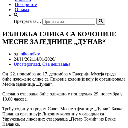
Позориште
О нама
Претрага за…
ИЗЛОЖБА СЛИКА СА КОЛОНИЈЕ
МЕСНЕ ЗАЈЕДНИЦЕ „ДУНАВ“
од
miko miko
24/11/2021
14/01/2026
Uncategorized
,
Сва дешавања
Од 22. новембра до 17. децембра у Галерији Музеја града
биће изложене слике са Ликовне колоније коју је организовала
Месна заједница „Дунав“.
Свечано отварање биће одржано у понедељак 29. новембра у
18.00 часова.
Трећу годину за редом Савет Месне заједнице „Дунав“ Бачка
Паланка организује Ликовну колонију у сарадњи са
Удружењем ликовних стваралаца „Петар Томић“ из Бачке
Паланке.