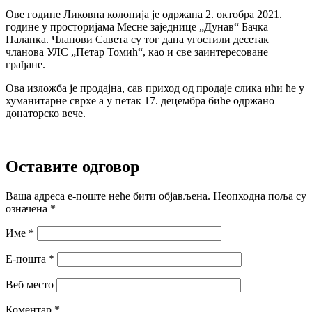
Ове године Ликовна колонија је одржана 2. октобра 2021.
године у просторијама Месне заједнице „Дунав“ Бачка
Паланка. Чланови Савета су тог дана угостили десетак
чланова УЛС „Петар Томић“, као и све заинтересоване
грађане.
Ова изложба је продајна, сав приход од продаје слика ићи ће у
хуманитарне сврхе а у петак 17. децембра биће одржано
донаторско вече.
Оставите одговор
Ваша адреса е-поште неће бити објављена.
Неопходна поља су
означена
*
Име
*
Е-пошта
*
Веб место
Коментар
*