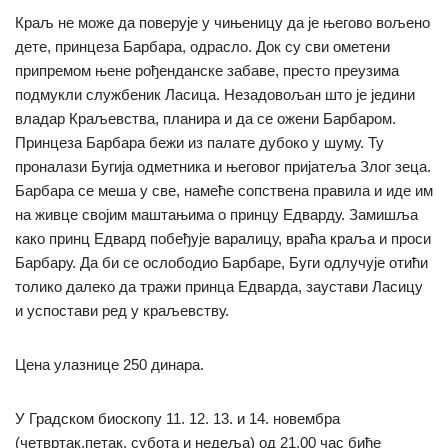
Краљ не може да поверује у чињеницу да је његово вољено
дете, принцеза Барбара, одрасло. Док су сви ометени
припремом њене рођенданске забаве, престо преузима
подмукли службеник Ласица. Незадовољан што је једини
владар Краљевства, планира и да се ожени Барбаром.
Принцеза Барбара бежи из палате дубоко у шуму. Ту
проналази Бугија одметника и његовог пријатеља Злог зеца.
Барбара се меша у све, намеће сопствена правила и иде им
на живце својим маштањима о принцу Едварду. Замишља
како принц Едвард побеђује варалицу, враћа краља и проси
Барбару. Да би се ослободио Барбаре, Буги одлучује отићи
толико далеко да тражи принца Едварда, заустави Ласицу
и успостави ред у краљевству.
Цена улазнице 250 динара.
У Градском биоскопу 11. 12. 13. и 14. новембра
(четвртак,петак, субота и недеља) од 21.00 час биће