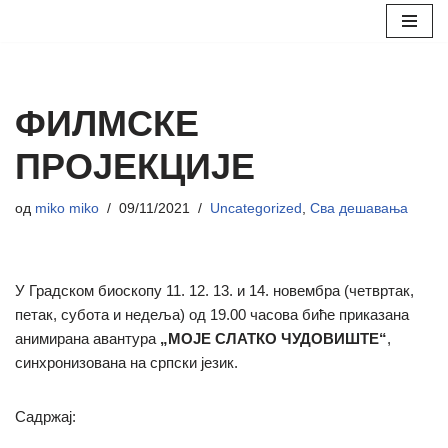
Скочи
на
садржај
ФИЛМСКЕ
ПРОЈЕКЦИЈЕ
од
miko miko
09/11/2021
Uncategorized
,
Сва дешавања
У Градском биоскопу 11. 12. 13. и 14. новембра (четвртак,
петак, субота и недеља) од 19.00 часова биће приказана
анимирана авантура
„МОЈЕ СЛАТКО ЧУДОВИШТЕ“
,
синхронизована на српски језик.
Садржај: