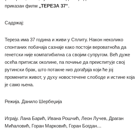
приказан филм
„ТЕРЕЗА 37“
.
Садржај:
Тереза има 37 година и живи у Сплиту. Након неколико
спонтаних побачаја сазнаје како постоји вероватноћа да
генетски није компатибилна са својим супругом. Већ дуже
осећа притисак околине, па почиње да преиспитује свој
рутински брак, што потакне низ догађаја који ће јој
променити живот, у духу новостечене слободе и истине која
је само њена.
Режија. Данило Шербеџија
Играју. Лана Барић, Ивана Рошчић, Леон Лучев, Драган
Мићаловић, Горан Марковић, Горан Богдан…