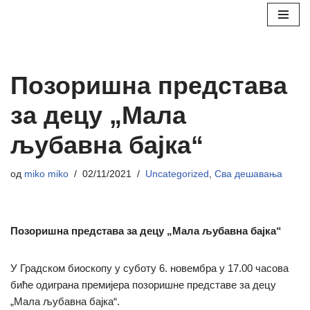
Скочи
на
садржај
Позоришна представа
за децу „Мала
љубавна бајка“
од
miko miko
02/11/2021
Uncategorized
,
Сва дешавања
Позоришна представа за децу „Мала љубавна бајка“
У Градском биоскопу у суботу 6. новембра у 17.00 часова
биће одиграна премијера позоришне представе за децу
„Мала љубавна бајка“.