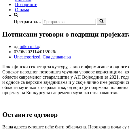
Позориште
О нама
Претрага за…
Потписани уговори о подршци пројекат
од
miko miko
03/06/2021
14/01/2026
Uncategorized
,
Сва дешавања
Покрајински секретар за културу, јавно информисање и односе 
Српског народног позоришта уручила уговоре корисницима, кој
области савременог стваралаштва у АП Војводини за 2021. годи
и односе са верским заједницама и у своје лично име ресорни с
области музичког стваралаштва, од којих је подржана половин
пројекту на Конкурсу за савремено музичко стваралаштво.
Оставите одговор
Ваша адреса е-поште неће бити објављена.
Неопходна поља су 