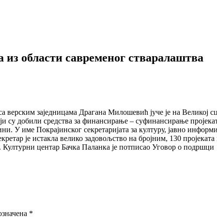
а из области савременог стваралаштва
са верским заједницама Драгана Милошевић јуче је на Великој с
и су добили средства за финансирање – суфинансирање пројекат
ни. У име Покрајинског секретаријата за културу, јавно информ
екретар је истакла велико задовољство на бројним, 130 пројеката 
а. Културни центар Бачка Паланка је потписао Уговор о подршци
означена
*