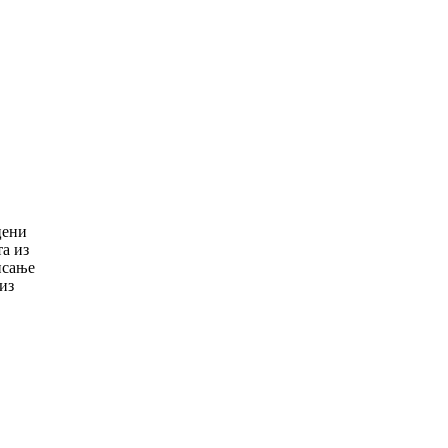
цени
а из
исање
из