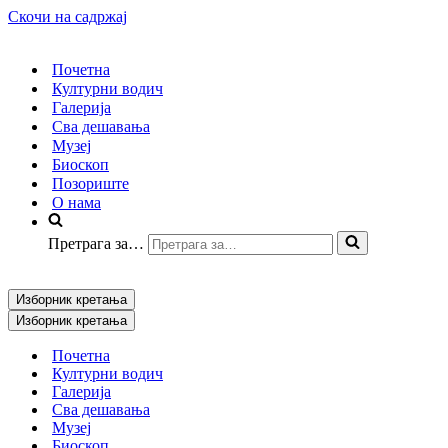
Скочи на садржај
Почетна
Културни водич
Галерија
Сва дешавања
Музеј
Биоскоп
Позориште
О нама
Претрага за…
Изборник кретања
Изборник кретања
Почетна
Културни водич
Галерија
Сва дешавања
Музеј
Биоскоп