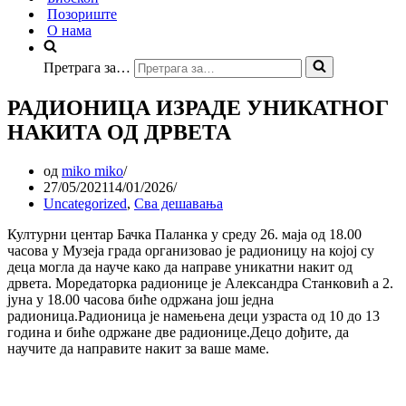
Позориште
О нама
Претрага за…
РАДИОНИЦА ИЗРАДЕ УНИКАТНОГ
НАКИТА ОД ДРВЕТА
од
miko miko
27/05/2021
14/01/2026
Uncategorized
,
Сва дешавања
Културни центар Бачка Паланка у среду 26. маја од 18.00
часова у Музеја града организовао је радионицу на којој су
деца могла да науче како да направе уникатни накит од
дрвета. Моредаторка радионице је Александра Станковић а 2.
јуна у 18.00 часова биће одржана још једна
радионица.Радионица је намењена деци узраста од 10 до 13
година и биће одржане две радионице.Децо дођите, да
научите да направите накит за ваше маме.