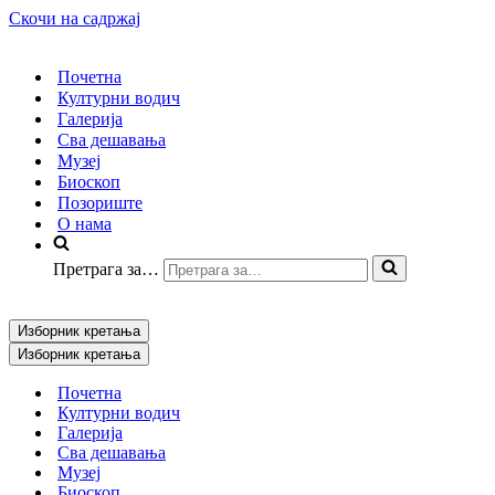
Скочи на садржај
Почетна
Културни водич
Галерија
Сва дешавања
Музеј
Биоскоп
Позориште
О нама
Претрага за…
Изборник кретања
Изборник кретања
Почетна
Културни водич
Галерија
Сва дешавања
Музеј
Биоскоп