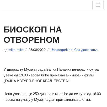
Скочи
на
садржај
БИОСКОП НА
ОТВОРЕНОМ
од
miko miko
28/08/2020
Uncategorized
,
Сва дешавања
У дворишту Музеја града Бачка Паланка вечерас и сутра
увече од 19.00 часова биће приказан анимирани филм
„ТАЈНА ИЗГУБЉЕНОГ КРАЉЕВСТВА“.
Цена улазнице је 250 динара и моћи ће да се купе од 18.00
часова на улазу у Музеј на дан приказивања филма.