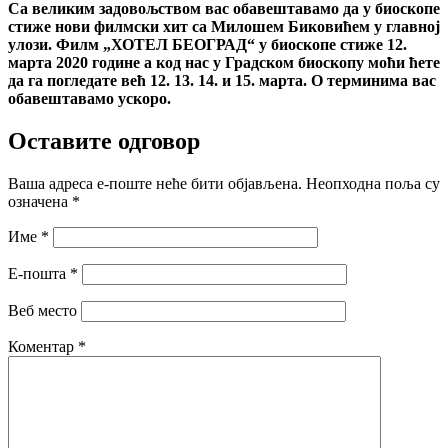
Са великим задовољством вас обавештавамо да у биоскопе
стиже нови филмски хит са Милошем Биковићем у главној
улози. Филм „ХОТЕЛ БЕОГРАД“ у биоскопе стиже 12.
марта 2020 године а код нас у Градском биоскопу моћи ћете
да га погледате већ 12. 13. 14. и 15. марта. О терминима вас
обавештавамо ускоро.
Оставите одговор
Ваша адреса е-поште неће бити објављена.
Неопходна поља су
означена
*
Име
*
Е-пошта
*
Веб место
Коментар
*