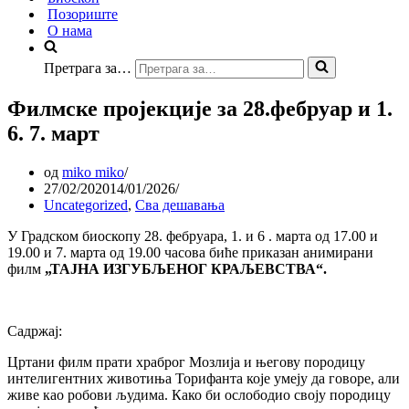
Позориште
О нама
Претрага за…
Филмске пројекције за 28.фебруар и 1.
6. 7. март
од
miko miko
27/02/2020
14/01/2026
Uncategorized
,
Сва дешавања
У Градском биоскопу 28. фебруара, 1. и 6 . марта од 17.00 и
19.00 и 7. марта од 19.00 часова биће приказан анимирани
филм
„ТАЈНА ИЗГУБЉЕНОГ КРАЉЕВСТВА“.
Садржај:
Цртани филм прати храброг Мозлија и његову породицу
интелигентних животиња Торифанта које умеју да говоре, али
живе као робови људима. Како би ослободио своју породицу