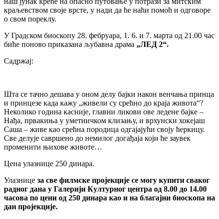
наш јунак креће на опасно путовање у потрази за митским
краљевством своје врсте, у нади да ће наћи помоћ и одговоре
о свом пореклу.
У Градском биоскопу 28. фебруара, 1. 6. и 7. марта од 21.00 час
биће поново приказана љубавна драма
„ЛЕД 2“.
Садржај:
Шта се тачно дешава у оном делу бајки након венчања принца
и принцезе када кажу „живели су срећно до краја живота“?
Неколико година касније, главни ликови ове ледене бајке –
Нађа, првакиња у уметничком клизању, и врхунски хокејаш
Саша – живе као срећна породица одгајајући своју ћеркицу.
Све делује савршено до немилог догађаја који ће заувек
променити њихове животе…
Цена улазнице 250 динара.
Улазнице
за све филмске пројекције се могу купити сваког
радног дана у Галерији Културног центра од 8.00 до 14.00
часова по цени од 250 динара као и на благајни биоскопа на
дан пројекције.