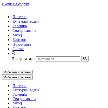
Скочи на садржај
Почетна
Културни водич
Галерија
Сва дешавања
Музеј
Биоскоп
Позориште
О нама
Претрага за…
Изборник кретања
Изборник кретања
Почетна
Културни водич
Галерија
Сва дешавања
Музеј
Биоскоп