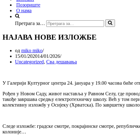
Позориште
О нама
Претрага за…
НАЈАВА НОВЕ ИЗЛОЖБЕ
од
miko miko
15/01/2020
14/01/2026
Uncategorized
,
Сва дешавања
У Галерији Културног центра 24. јануара у 19.00 часова биће 
Рођен у Новом Саду, живот наставља у Равном Селу, где провод
такође завршава средњу електротехничку школу. Већ у том пери
колективну изложбу у Осијеку (Хрватска). По завршетку школо
Следе изложбе: градске смотре, покрајинске смотре, републичк
колоније…