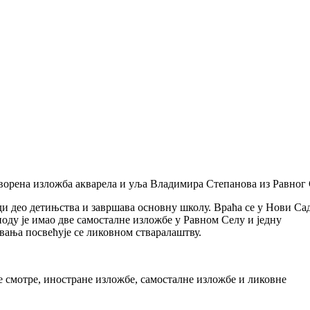
отворена изложба акварела и уља Владимира Степанова из Равног 
и део детињства и завршава основну школу. Враћа се у Нови Сад
оду је имао две самосталне изложбе у Равном Селу и једну
вања посвећује се ликовном стваралаштву.
е смотре, иностране изложбе, самосталне изложбе и ликовне