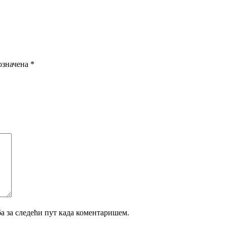
означена
*
ба за следећи пут када коментаришем.