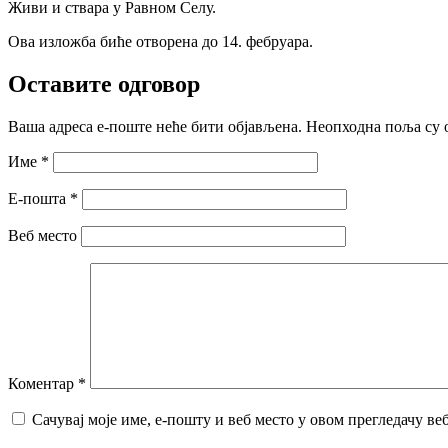
Живи и ствара у Равном Селу.
Ова изложба биће отворена до 14. фебруара.
Оставите одговор
Ваша адреса е-поште неће бити објављена.
Неопходна поља су 
Име
*
Е-пошта
*
Веб место
Коментар
*
Сачувај моје име, е-пошту и веб место у овом прегледачу ве