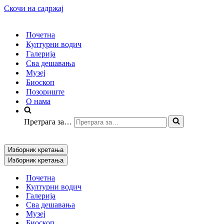
Скочи на садржај
Почетна
Културни водич
Галерија
Сва дешавања
Музеј
Биоскоп
Позориште
О нама
Претрага за…
Изборник кретања
Изборник кретања
Почетна
Културни водич
Галерија
Сва дешавања
Музеј
Биоскоп