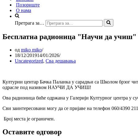
Позориште
О нама
Претрага за…
Бесплатна радионица "Научи да учиш"
од
miko miko
18/12/2019
14/01/2026
Uncategorized
,
Сва дешавања
Културни центар Бачка Паланка у сарадњи са Школом брзог чит
одрасле под називом НАУЧИ ДА УЧИШ!
Ова радионица биће одржана у Галерији Културног центра у суб
Сви заинтересовани могу да се пријаве на телефон 060/4390 21
Број места је ограничен.
Оставите одговор