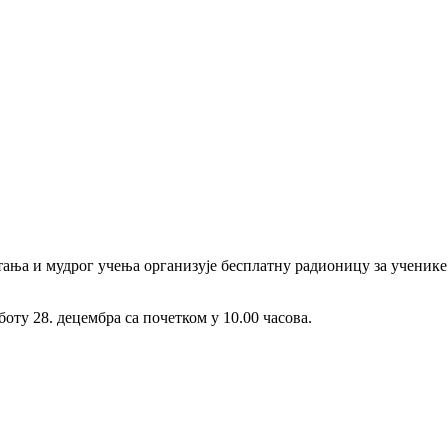
ања и мудрог учења организује бесплатну радионицу за ученике
оту 28. децембра са почетком у 10.00 часова.
1