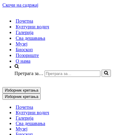
Скочи на садржај
Почетна
Културни водич
Галерија
Сва дешавања
Музеј
Биоскоп
Позориште
О нама
Претрага за…
Изборник кретања
Изборник кретања
Почетна
Културни водич
Галерија
Сва дешавања
Музеј
Биоскоп