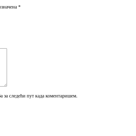
означена
*
ба за следећи пут када коментаришем.