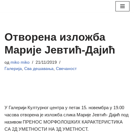
Скочи
на
садржај
Отворена изложба
Марије Јевтић-Дајић
од
miko miko
21/11/2019
Галерија
,
Сва дешавања
,
Свечаност
У Галерији Културног центра у петак 15. новембра у 19.00
часова отворена је изложба слика Марије Јевтић- Дајић под
називом ПРЕНОС МОРФОЛОШКИХ КАРАКТЕРИСТИКА
СА 2Д УМЕТНОСТИ НА 3Д УМЕТНОСТ.