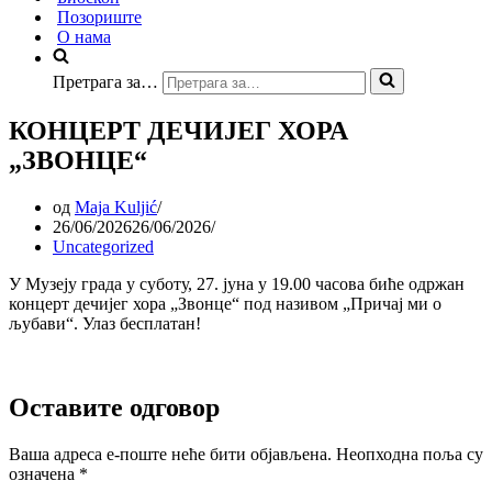
Позориште
О нама
Претрага за…
КОНЦЕРТ ДЕЧИЈЕГ ХОРА
„ЗВОНЦЕ“
од
Maja Kuljić
26/06/2026
26/06/2026
Uncategorized
У Музеју града у суботу, 27. јуна у 19.00 часова биће одржан
концерт дечијег хора „Звонце“ под називом „Причај ми о
љубави“. Улаз бесплатан!
Оставите одговор
Ваша адреса е-поште неће бити објављена.
Неопходна поља су
означена
*