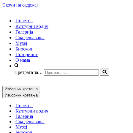
Скочи на садржај
Почетна
Културни водич
Галерија
Сва дешавања
Музеј
Биоскоп
Позориште
О нама
Претрага за…
Изборник кретања
Изборник кретања
Почетна
Културни водич
Галерија
Сва дешавања
Музеј
Биоскоп