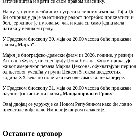
заточеништва и врати се свом правом власнику.
На путу пуном необичних сусрета и личних изазова, Тај и Џеј
Би откривају да је за истинску радост потребно прихватити и
бол, јер живот је путовање, чак и када си само једна мала
патика у великом граду.
У Градском биоскопу 30. маја од 20.00 часова биће приказан
филм
„Мајкл“.
Мајкл је биографско-драмски филм из 2026. године, у режији
Антоана Фукуе, по сценарију Џона Логана. Филм приказује
живот америчког певача Мајкла Џексона, обухватајући период
од његовог учешћа у групи Џексон 5 током шездесетих
година XX века до почетака његове самосталне каријере.
У Градском биоскопу 31. маја од 20.00 часова биће приказан
научно фантастични филм
„Мандалориан и Гроку“
.
Овај двојац се удружује са Новом Републиком како би ловио
преостале вође пале Империје широм галаксије.
Оставите одговор