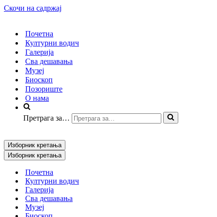
Скочи на садржај
Почетна
Културни водич
Галерија
Сва дешавања
Музеј
Биоскоп
Позориште
О нама
Претрага за…
Изборник кретања
Изборник кретања
Почетна
Културни водич
Галерија
Сва дешавања
Музеј
Биоскоп