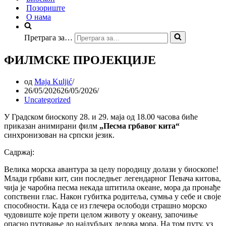
Позориште
О нама
Претрага за…
ФИЛМСКЕ ПРОЈЕКЦИЈЕ
од
Maja Kuljić
26/05/2026
26/05/2026
Uncategorized
У Градском биоскопу 28. и 29. маја од 18.00 часова биће
приказан анимирани филм
„Песма грбавог кита“
синхронизован на српски језик.
Садржај:
Велика морска авантура за целу породицу долази у биоскопе!
Млади грбави кит, син последњег легендарног Певача китова,
чија је чаробна песма некада штитила океане, мора да пронађе
сопствени глас. Након губитка родитеља, сумња у себе и своје
способности. Када се из глечера ослободи страшно морско
чудовиште које прети целом животу у океану, започиње
опасно путовање до најдубљих делова мора. На том путу, уз