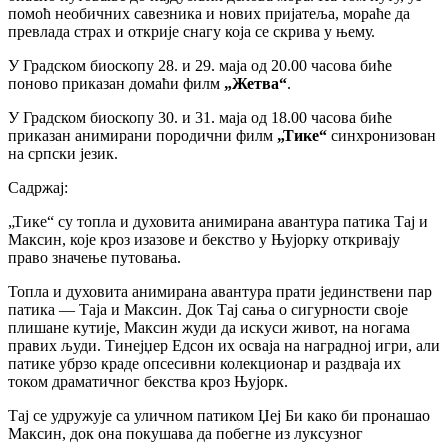
помоћ необичних савезника и нових пријатеља, мораће да
превлада страх и открије снагу која се скрива у њему.
У Градском биоскопу 28. и 29. маја од 20.00 часова биће
поново приказан домаћи филм
„Жетва“
.
У Градском биоскопу 30. и 31. маја од 18.00 часова биће
приказан анимирани породични филм
„Тике“
синхронизован
на српски језик.
Садржај:
„Тике“ су топла и духовита анимирана авантура патика Тај и
Максин, које кроз изазове и бекство у Њујорку откривају
право значење путовања.
Топла и духовита анимирана авантура прати јединствени пар
патика — Таја и Максин. Док Тај сања о сигурности своје
плишане кутије, Максин жуди да искуси живот, на ногама
правих људи. Тинејџер Едсон их осваја на наградној игри, али
патике убрзо краде опсесивни колекционар и раздваја их
током драматичног бекства кроз Њујорк.
Тај се удружује са уличном патиком Џеј Би како би пронашао
Максин, док она покушава да побегне из луксузног