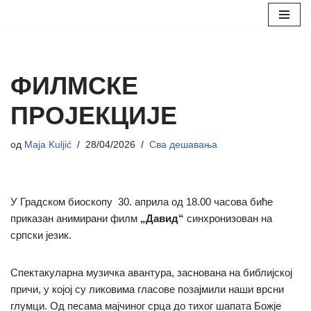
Скочи
на
садржај
ФИЛМСКЕ
ПРОЈЕКЦИЈЕ
од
Maja Kuljić
28/04/2026
Сва дешавања
У Градском биоскопу 30. априла од 18.00 часова биће
приказан анимирани филм
„Давид“
синхронизован на
српски језик.
Спектакуларна музичка авантура, заснована на библијској
причи, у којој су ликовима гласове позајмили наши врсни
глумци. Од песама мајчиног срца до тихог шапата Божје