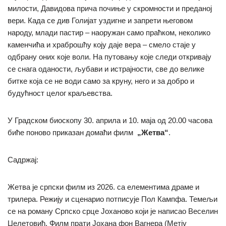
милости, Давидова прича почиње у скромности и преданој
вери. Када се див Голијат уздигне и запрети његовом
народу, млади пастир – наоружан само праћком, неколико
каменчића и храброшћу коју даје вера – смело стаје у
одбрану оних које воли. На путовању које следи откривају
се снага оданости, љубави и истрајности, све до велике
битке која се не води само за круну, него и за добро и
будућност целог краљевства.
У Градском биоскопу 30. априла и 10. маја од 20.00 часова
биће поново приказан домаћи филм
„Жетва“
.
Садржај:
Жетва је српски филм из 2026. са елементима драме и
трилера. Режију и сценарио потписује Пол Кампфа. Темељи
се на роману Српско срце Јоханово који је написао Веселин
Џелетовић. Филм прати Јохана фон Вагнера (Метју