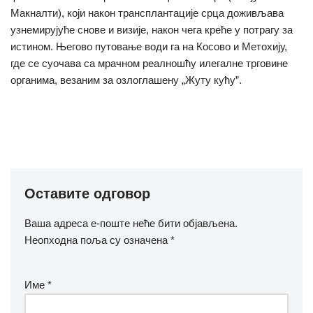
Макналти), који након трансплантације срца доживљава
узнемирујуће снове и визије, након чега креће у потрагу за
истином. Његово путовање води га на Косово и Метохију,
где се суочава са мрачном реалношћу илегалне трговине
органима, везаним за озлоглашену „Жуту кућу”.
Оставите одговор
Ваша адреса е-поште неће бити објављена.
Неопходна поља су означена
*
Име
*