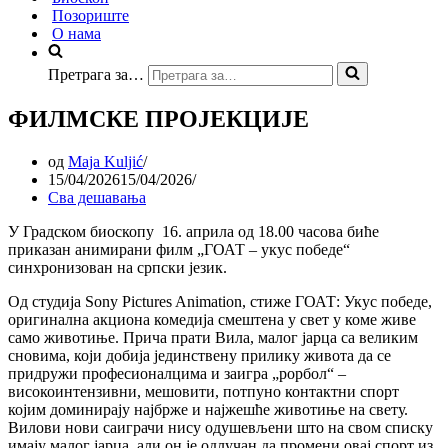
Позориште
О нама
Претрага за…
ФИЛМСКЕ ПРОЈЕКЦИЈЕ
од
Maja Kuljić
15/04/2026
15/04/2026
Сва дешавања
У Градском биоскопу 16. априла од 18.00 часова биће
приказан анимирани филм „ГОАТ – укус победе“
синхронизован на српски језик.
Од студија Sony Pictures Animation, стиже ГОАТ: Укус победе,
оригинална акциона комедија смештена у свет у коме живе
само животиње. Прича прати Вила, малог јарца са великим
сновима, који добија јединствену прилику живота да се
придружи професионалцима и заигра „рорбол“ –
високоинтензивни, мешовити, потпуно контактни спорт
којим доминирају најбрже и најжешће животиње на свету.
Вилови нови саиграчи нису одушевљени што на свом списку
имају малог јарца, али он је одлучан да промени овај спорт из