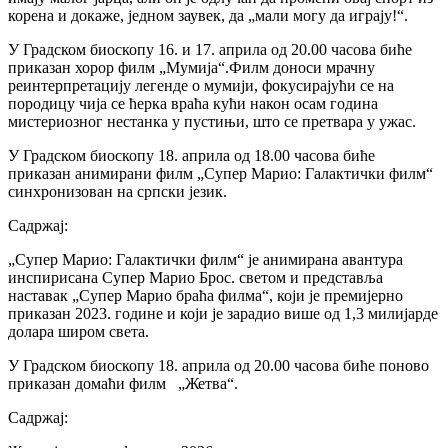
корена и докаже, једном заувек, да „мали могу да играју!“.
У Градском биоскопу 16. и 17. априла од 20.00 часова биће
приказан хорор филм „Мумија“.Филм доноси мрачну
реинтерпретацију легенде о мумији, фокусирајући се на
породицу чија се ћерка враћа кући након осам година
мистериозног нестанка у пустињи, што се претвара у ужас.
У Градском биоскопу 18. априла од 18.00 часова биће
приказан анимирани филм „Супер Марио: Галактички филм“
синхронизован на српски језик.
Садржај:
„Супер Марио: Галактички филм“ је анимирана авантура
инспирисана Супер Марио Брос. светом и представља
наставак „Супер Марио браћа филма“, који је премијерно
приказан 2023. године и који је зарадио више од 1,3 милијарде
долара широм света.
У Градском биоскопу 18. априла од 20.00 часова биће поново
приказан домаћи филм „Жетва“.
Садржај: