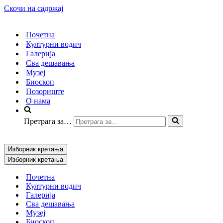
Скочи на садржај
Почетна
Културни водич
Галерија
Сва дешавања
Музеј
Биоскоп
Позориште
О нама
Претрага за…
Изборник кретања
Изборник кретања
Почетна
Културни водич
Галерија
Сва дешавања
Музеј
Биоскоп