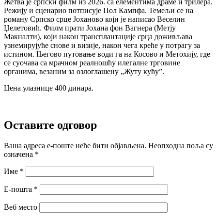
Жетва је српски филм из 2026. са елементима драме и трилера.
Режију и сценарио потписује Пол Кампфа. Темељи се на
роману Српско срце Јоханово који је написао Веселин
Џелетовић. Филм прати Јохана фон Вагнера (Метју
Макналти), који након трансплантације срца доживљава
узнемирујуће снове и визије, након чега креће у потрагу за
истином. Његово путовање води га на Косово и Метохију, где
се суочава са мрачном реалношћу илегалне трговине
органима, везаним за озлоглашену „Жуту кућу”.
Цена улазнице 400 динара.
Оставите одговор
Ваша адреса е-поште неће бити објављена.
Неопходна поља су
означена
*
Име
*
Е-пошта
*
Веб место