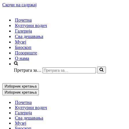
Скочи на садржај
Почетна
Културни водич
Галерија
Сва дешавања
Музеј
Биоскоп
Позориште
О нама
Претрага за…
Изборник кретања
Изборник кретања
Почетна
Културни водич
Галерија
Сва дешавања
Музеј
Биоскоп