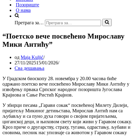
Позориште
О нама
Претрага за…
“Поетско вече посвећено Мирославу
Мики Антићу”
од
Maja Kuljić
27/11/2025
15/01/2026
Сва дешавања
У Градском биоскопу 28. новембра у 20.00 часова биће
одржано поетско вече посвећено Мирославу Мики Антићу у
извођењу првака Српског народног позоришта Југослава
Крајнова и Сање Ристић Крајнов.
У збирци песама „Гарави сокак“ посвећеној Милету Дилеји,
пријатељу Микиног детињстава, Мирослав Антић нам са
љубављу и са пуно духа говори о својим пријатељима,
циганској деци, и њиховом свету који живи у Гаравом сокаку.
Кроз приче о другарству, страху, тугама, одрастању, љубави и
сновима, песник нас упознаје са животом у Гаравом сокаку