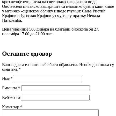
кроз дечије очи, гледа на свет онако како га они виде.
Ово весело циганско вашариште са неколико суза и капи кише
у музичко –сценском облику изводе глумци: Сања Ристић
Крајнов и Југослав Крајнов уз музичку пратњу Ненада
Патковића.
Цена улазнице 500 динара на благајни биоскопа од 27.
новембра 17.00 до 21.00 час.
Оставите одговор
Ваша адреса е-поште неће бити објављена.
Неопходна поља су
означена
*
Име
*
Е-пошта
*
Веб место
Коментар
*