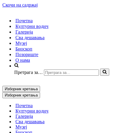
Скочи на садржај
Почетна
Културни водич
Галерија
Сва дешавања
Музеј
Биоскоп
Позориште
О нама
Претрага за…
Изборник кретања
Изборник кретања
Почетна
Културни водич
Галерија
Сва дешавања
Музеј
Биоскоп