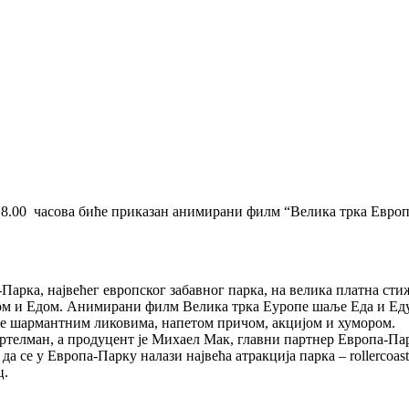
д 18.00 часова биће приказан анимирани филм “Велика трка Евро
арка, највећег европског забавног парка, на велика платна сти
ом и Едом. Анимирани филм Велика трка Еуропе шаље Еда и Ед
оце шармантним ликовима, напетом причом, акцијом и хумором.
ртелман, а продуцент је Михаел Мак, главни партнер Европа-Па
 се у Европа-Парку налази највећа атракција парка – rollercoast
ц.