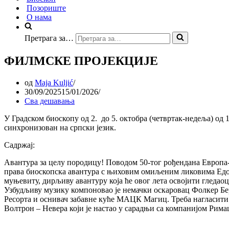
Позориште
О нама
Претрага за…
ФИЛМСКЕ ПРОЈЕКЦИЈЕ
од
Maja Kuljić
30/09/2025
15/01/2026
Сва дешавања
У Градском биоскопу од 2. до 5. октобра (четвртак-недеља) о
синхронизован на српски језик.
Садржај:
Авантура за целу породицу! Поводом 50-тог рођендана Европа-П
права биоскопска авантура с њиховим омиљеним ликовима Ед
муњевиту, дирљиву авантуру која ће овог лета освојити гледа
Узбудљиву музику компоновао је немачки оскаровац Фолкер Бе
Ресорта и оснивач забавне куће МАЦК Магиц. Треба нагласити да
Волтрон – Невера који је настао у сарадњи са компанијом Рима