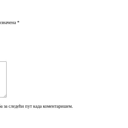
означена
*
ба за следећи пут када коментаришем.