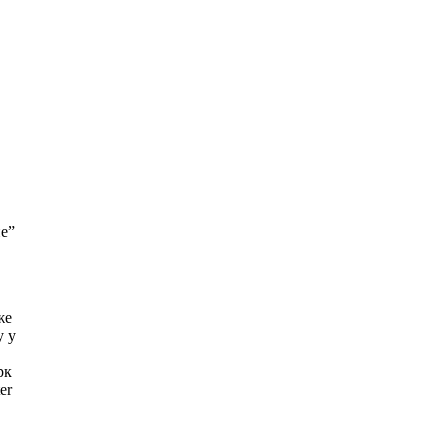
пе”
же
у у
рк
er