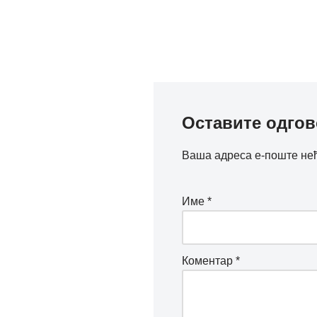
Оставите одго
Ваша адреса е-поште нећ
Име
*
Коментар
*