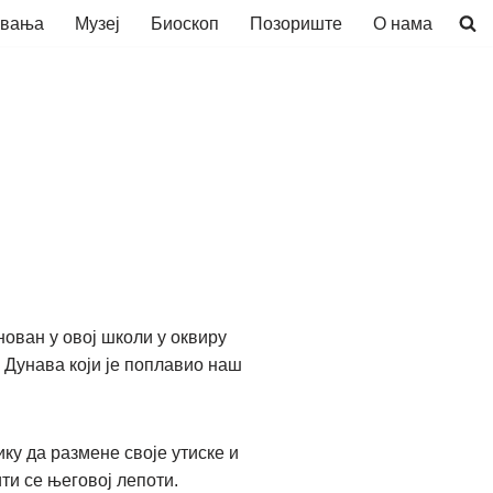
авања
Музеј
Биоскоп
Позориште
О нама
нован у овој школи у оквиру
 Дунава који је поплавио наш
у да размене своје утиске и
ти се његовој лепоти.