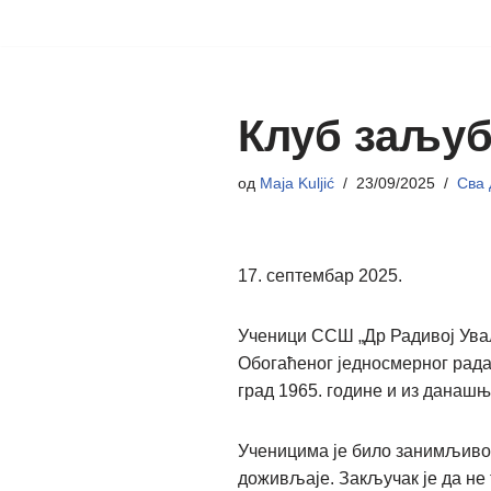
Скочи
на
садржај
Клуб заљуб
од
Maja Kuljić
23/09/2025
Сва
17. септембар 2025.
Ученици ССШ „Др Радивој Ували
Обогаћеног једносмерног рада,
град 1965. године и из данашњ
Ученицима је било занимљиво 
доживљаје. Закључак је да не 