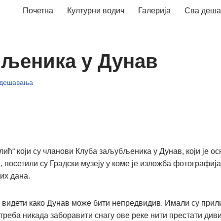
Почетна
Културни водич
Галерија
Сва деш
љеника у Дунав
 дешавања
ћ“ који су чланови Клуба заљубљеника у Дунав, који је ос
 посетили су Градски музеју у коме је изложба фотографија
их дана.
видети како Дунав може бити непредвидив. Имали су прилик
треба никада заборавити снагу ове реке нити престати диви