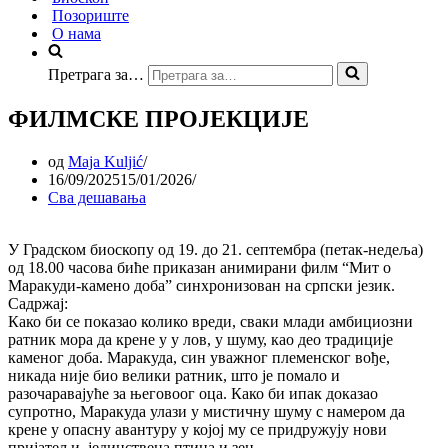
Позориште
О нама
Претрага за…
ФИЛМСКЕ ПРОЈЕКЦИЈЕ
од
Maja Kuljić
16/09/2025
15/01/2026
Сва дешавања
У Градском биоскопу од 19. до 21. септембра (петак-недеља)
од 18.00 часова биће приказан анимирани филм “Мит о
Маракуди-камено доба” синхронизован на српски језик.
Садржај:
Како би се показао колико вреди, сваки млади амбициозни
ратник мора да крене у у лов, у шуму, као део традиције
каменог доба. Маракуда, син уважног племенског вође,
никада није био велики ратник, што је помало и
разочаравајуће за његовоог оца. Како би ипак доказао
супротно, Маракуда улази у мистичну шуму с намером да
крене у опасну авантуру у којој му се придружују нови
пријатељи, јединствена птица и зец.