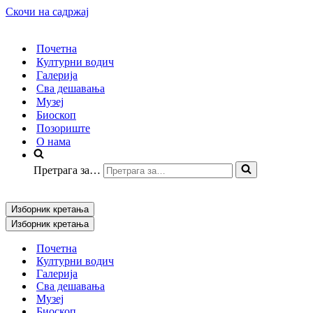
Скочи на садржај
Почетна
Културни водич
Галерија
Сва дешавања
Музеј
Биоскоп
Позориште
О нама
Претрага за…
Изборник кретања
Изборник кретања
Почетна
Културни водич
Галерија
Сва дешавања
Музеј
Биоскоп