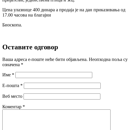
Цена улазнице 400 динара а продаја је на дан приказивања од
17.00 часова на благајни
Биоскопа.
Оставите одговор
Ваша адреса е-поште неће бити објављена.
Неопходна поља су
означена
*
Име
*
Е-пошта
*
Веб место
Коментар
*