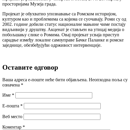
просторијама Музеја града.
Пројекат је обухватио упознавање са Ромском историјом,
културом као и проблемима са којима се суочавају. Роми су од
2002. године добили статус националне мањине чиме постају
видљивији у друштву. Акценат је стављен на утицај медија о
побољшању слике о Ромима. Овај пројекат усваја приступ
сарадње између локалне самоуправе Бачке Паланке и ромске
заједнице, обезбеђујући одрживост интервенције.
Оставите одговор
Ваша адреса е-поште неће бити објављена.
Неопходна поља су
означена
*
Име
*
Е-пошта
*
Веб место
Коментар
*