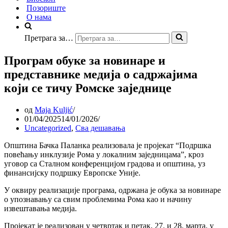
Позориште
О нама
Претрага за…
Програм обуке за новинаре и
представнике медија о садржајима
који се тичу Ромске заједнице
од
Maja Kuljić
01/04/2025
14/01/2026
Uncategorized
,
Сва дешавања
Општина Бачка Паланка реализовала је пројекат “Подршка
повећању инклузије Рома у локалним заједницама”, кроз
уговор са Сталном конференцијом градова и општина, уз
финансијску подршку Европске Уније.
У оквиру реализације програма, одржана је обука за новинаре
о упознавању са свим проблемима Рома као и начину
извештавања медија.
Пројекат је реализован у четвртак и петак, 27. и 28. марта, у