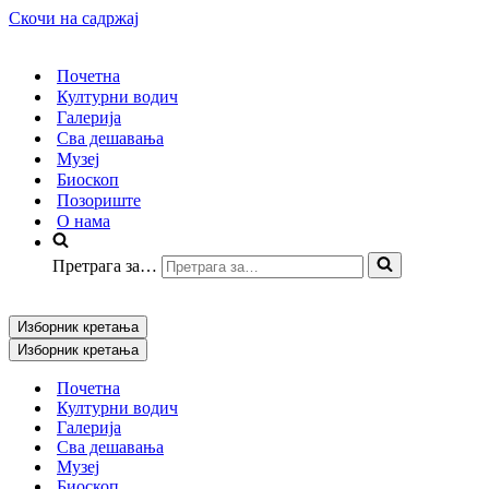
Скочи на садржај
Почетна
Културни водич
Галерија
Сва дешавања
Музеј
Биоскоп
Позориште
О нама
Претрага за…
Изборник кретања
Изборник кретања
Почетна
Културни водич
Галерија
Сва дешавања
Музеј
Биоскоп