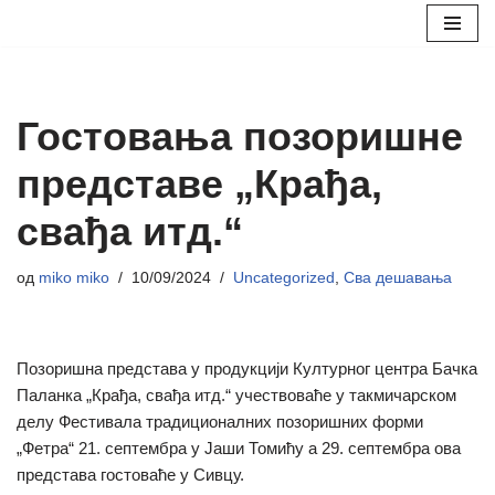
Скочи
на
садржај
Гостовања позоришне
представе „Крађа,
свађа итд.“
од
miko miko
10/09/2024
Uncategorized
,
Сва дешавања
Позоришна представа у продукцији Културног центра Бачка
Паланка „Крађа, свађа итд.“ учествоваће у такмичарском
делу Фестивала традиционалних позоришних форми
„Фетра“ 21. септембра у Јаши Томићу а 29. септембра ова
представа гостоваће у Сивцу.