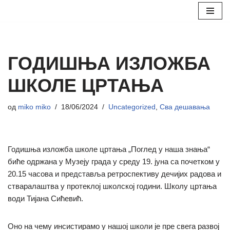
Скочи
на
садржај
ГОДИШЊА ИЗЛОЖБА
ШКОЛЕ ЦРТАЊА
од
miko miko
18/06/2024
Uncategorized
,
Сва дешавања
Годишња изложба школе цртања „Поглед у наша знања“
биће одржана у Музеју града у среду 19. јуна са почетком у
20.15 часова и представља ретроспективу дечијих радова и
стваралаштва у протеклој школској години. Школу цртања
води Тијана Сићевић.
Оно на чему инсистирамо у нашој школи је пре свега развој