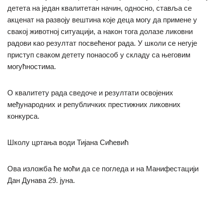
детета на један квалитетан начин, односно, ставља се
акценат на развоју вештина које деца могу да примене у
свакој животној ситуацији, а након тога долазе ликовни
радови као резултат посвећеног рада. У школи се негује
приступ сваком детету понаособ у складу са његовим
могућностима.
О квалитету рада сведоче и резултати освојених
међународних и републичких престижних ликовних
конкурса.
Школу цртања води Тијана Сићевић
Ова изложба ће моћи да се погледа и на Манифестацији
Дан Дунава 29. јуна.