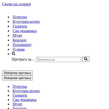
Скочи на садржај
Почетна
Културни водич
Галерија
Сва дешавања
Музеј
Биоскоп
Позориште
О нама
Претрага за…
Изборник кретања
Изборник кретања
Почетна
Културни водич
Галерија
Сва дешавања
Музеј
Биоскоп