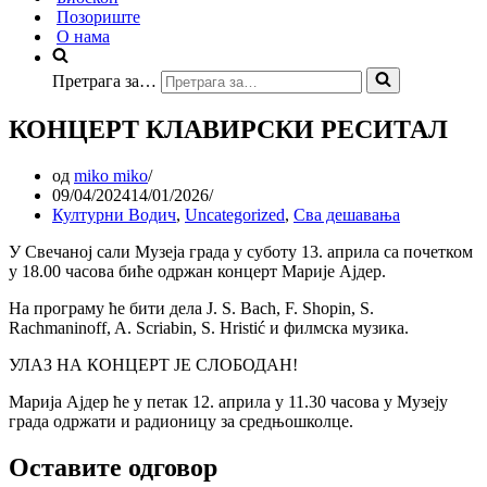
Позориште
О нама
Претрага за…
КОНЦЕРТ КЛАВИРСКИ РЕСИТАЛ
од
miko miko
09/04/2024
14/01/2026
Културни Водич
,
Uncategorized
,
Сва дешавања
У Свечаној сали Музеја града у суботу 13. априла са почетком
у 18.00 часова биће одржан концерт Марије Ајдер.
На програму ће бити дела J. S. Bach, F. Shopin, S.
Rachmaninoff, A. Scriabin, S. Hristić и филмска музика.
УЛАЗ НА КОНЦЕРТ ЈЕ СЛОБОДАН!
Марија Ајдер ће у петак 12. априла у 11.30 часова у Музеју
града одржати и радионицу за средњошколце.
Оставите одговор