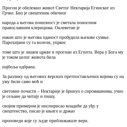
Прогон је обележио живот Светог Нектарија Егинског из
Грчке. Био је свештеник обичног
народа а његова понизност је сметала поносним
православним клерицима. Оклеветан је
након што је његова оданост пробудила њихове сумње.
Парохијани су га волели, упркос
томе што је лишен цркве и прогнан из Египта. Вера у Бога му
је током целог живота била
најбоља одбрана.
За разлику од његових верских претпостављених којима су на
уму били само моћ и
световне почасти – Нектарије је бринуо о сиромашнима, учио
је сељане да читају и пишу,
својим примером је инспирисао младиће да уђу у
свештенство, писао је књиге и држао
проповеди које су људе приближавале вери.