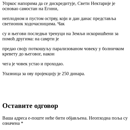
Упркос напорима да се дискредитује, Свети Нектарије је
основао самостан на Егини,
неплодном и пустом острву, који и дан данас представља
светионик ходочасницима. Чак
су и његови последњи тренуци на Земљи искоришћени за
помоћ другима: на самрти је
предао своју поткошуљу парализованом човеку у болничком
кревету до његовог, након
чега је човек устао и проходао.
Улазница за ову пројекцију је 250 динара.
Оставите одговор
Ваша адреса е-поште неће бити објављена.
Неопходна поља су
означена
*