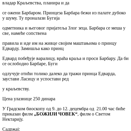
владар Краљевства, планира и да
се ожени Барбаром. Принцеза Барбара бежи из палате дубоко
у шуму. Ту проналази Бугија
одметника и његовог пријатеља Злог зеца. Барбара се меша у
све, намеће сопствена
правила и иде им на живце својим маштањима о принцу
Едварду. Замишља како принц
Едвард побеђује варалицу, враћа краља и проси Барбару. Да би
се ослободио Барбаре, Буги
одлучује отићи толико далеко да тражи принца Едварда,
заустави Ласицу и успостави ред
у краљевству.
Цена улазнице 250 динара
У Градском биоскопу од 9. до 12. децембра од 21.00 час биће
приказан филм
„БОЖИЈИ ЧОВЕК“
, филм о Светом
Нектарију.
Садржај: