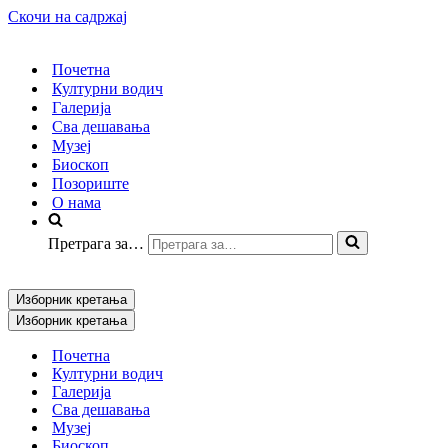
Скочи на садржај
Почетна
Културни водич
Галерија
Сва дешавања
Музеј
Биоскоп
Позориште
О нама
Претрага за…
Изборник кретања
Изборник кретања
Почетна
Културни водич
Галерија
Сва дешавања
Музеј
Биоскоп