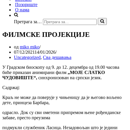
Позориште
О нама
Претрага за…
ФИЛМСКЕ ПРОЈЕКЦИЈЕ
од
miko miko
07/12/2021
14/01/2026
Uncategorized
,
Сва дешавања
У Градском биоскопу од 9. до 12. децембра од 19.00 часова
биће приказан анимирани филм
„МОЈЕ СЛАТКО
ЧУДОВИШТЕ“,
синхронизован на српски језик.
Садржај:
Краљ не може да поверује у чињеницу да је његово вољено
дете, принцеза Барбара,
одрасло. Док су сви ометени припремом њене рођенданске
забаве, престо преузима
подмукли службеник Ласица. Незадовољан што је једини