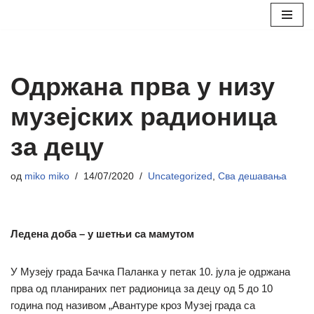
Скочи
на
садржај
Одржана прва у низу
музејских радионица
за децу
од
miko miko
14/07/2020
Uncategorized
,
Сва дешавања
Ледена доба – у шетњи са мамутом
У Музеју града Бачка Паланка у петак 10. јула је одржана
прва од планираних пет радионица за децу од 5 до 10
година под називом „Авантуре кроз Музеј града са