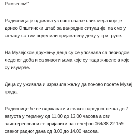
Рамзесом!“.
Радионица је одржана уз поштовање свих мера које је
донео Општински штаб за ванредне ситуације, па смо у
складу са тим поделили пријављену децу у три групе.
На Музејском дружењу деца су се упознала са периодом
леденог доба и са животињама које су тада живеле а које
су изумрле.
Деца су уживала и изразила жељу да поново посете Музеј
града.
Радионице ће се одржавати и сваког наредног петка до 7.
августа у термину од 11.00 до 13.00 часова а сви
заинтересовани се пријавити на телефон 064/88 22 159
сваког радног дана од 8.00 до 14.00 часова.