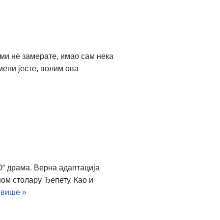
 ми не замерате, имао сам нека
мени јесте, волим ова
О“ драма. Верна адаптација
ом столару Ђепету. Као и
 више »