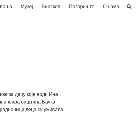
авања
Музеј
Биоскоп
Позориште
О нама
ке за децу које води Ина
инансира општина Бачка
ј радионици деца су уживала