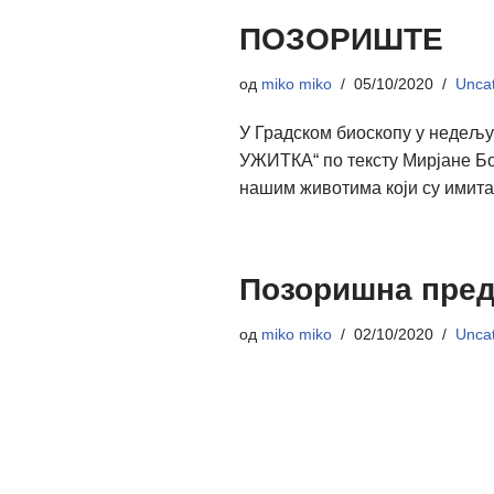
ПОЗОРИШТЕ
од
miko miko
05/10/2020
Uncat
У Градском биоскопу у недељу
УЖИТКА“ по тексту Мирјане Боб
нашим животима који су имит
Позоришна пре
од
miko miko
02/10/2020
Uncat