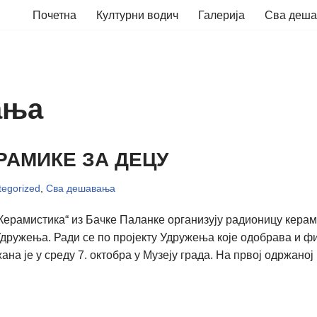
Почетна
Културни водич
Галерија
Сва деш
ања
РАМИКЕ ЗА ДЕЦУ
egorized
,
Сва дешавања
Керамистика“ из Бачке Паланке организују радионицу керами
дружења. Ради се по пројекту Удружења које одобрава и ф
а је у среду 7. октобра у Музеју града. На првој одржано