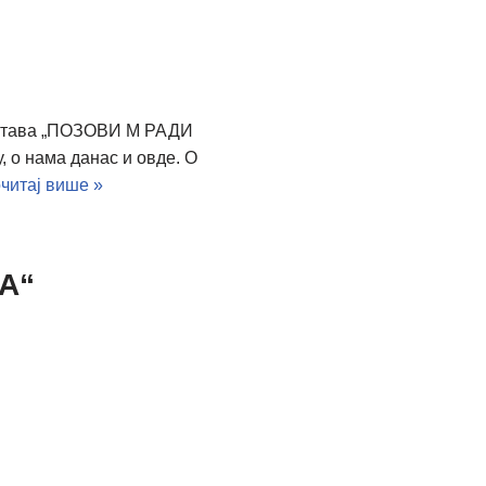
едстава „ПОЗОВИ М РАДИ
 о нама данас и овде. О
читај више »
А“