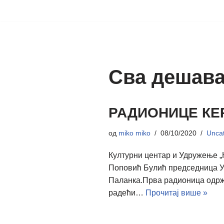
Скочи
на
садржај
Сва дешав
РАДИОНИЦЕ КЕ
од
miko miko
08/10/2020
Uncat
Културни центар и Удружење „
Поповић Булић председница У
Паланка.Прва радионица одржан
радећи…
Прочитај више »