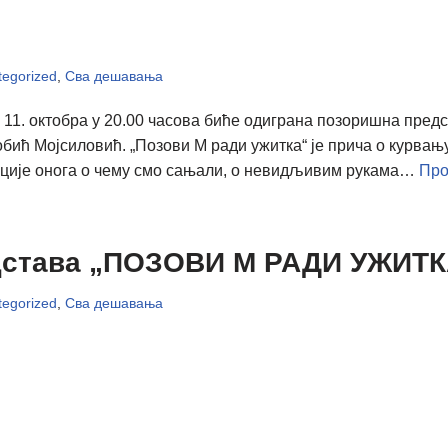
egorized
,
Сва дешавања
 11. октобра у 20.00 часова биће одиграна позоришна пр
ић Мојсиловић. „Позови М ради ужитка“ је прича о курвању,
ације онога о чему смо сањали, о невидљивим рукама…
Про
дстава „ПОЗОВИ М РАДИ УЖИТК
egorized
,
Сва дешавања