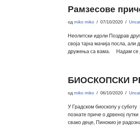
Рамзесове при
од
miko miko
07/10/2020
Uncat
Неолитски идоли Поздрав друга
своја тајна мачија посла, али
дружења са вама. Надам се 
БИОСКОПСКИ Р
од
miko miko
06/10/2020
Uncat
У Градском биоскопу у суботу
познате приче о дрвеној лутки
свако деце, Пинокио је радозна