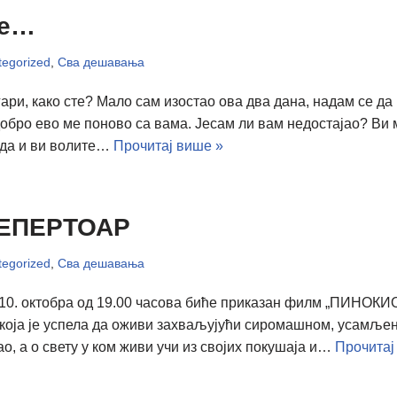
че…
egorized
,
Сва дешавања
ри, како сте? Мало сам изостао ова два дана, надам се да
 добро ево ме поново са вама. Јесам ли вам недостајао? Ви 
да и ви волите…
Прочитај више »
ЕПЕРТОАР
egorized
,
Сва дешавања
 10. октобра од 19.00 часова биће приказан филм „ПИНОКИ
 која је успела да оживи захваљујући сиромашном, усамљен
о, а о свету у ком живи учи из својих покушаја и…
Прочитај